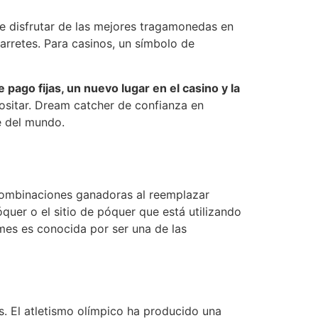
e disfrutar de las mejores tragamonedas en
arretes. Para casinos, un símbolo de
ago fijas, un nuevo lugar en el casino y la
ositar. Dream catcher de confianza en
e del mundo.
 combinaciones ganadoras al reemplazar
quer o el sitio de póquer que está utilizando
mes es conocida por ser una de las
as. El atletismo olímpico ha producido una