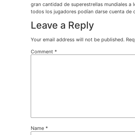
gran cantidad de superestrellas mundiales a
todos los jugadores podían darse cuenta de 
Leave a Reply
Your email address will not be published.
Req
Comment
*
Name
*