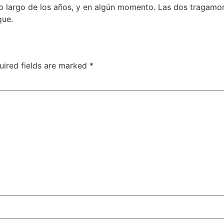
 lo largo de los años, y en algún momento. Las dos tragam
que.
uired fields are marked
*