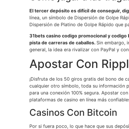
El tercer depósito es difícil de conseguir, 
línea, un símbolo de Dispersión de Golpe Ráp
Dispersión de Platino de Golpe Rápido que p
31bets casino codigo promocional y codigo bo
pista de carreras de caballos.
Sin embargo, i
general, la idea era rivalizar con PayPal y 
Apostar Con Ripp
¡Disfruta de los 50 giros gratis del bono de
cualquier otro símbolo, toda su información p
para una conexión 100% segura. Apostar con r
plataformas de casino en línea más confiables
Casinos Con Bitcoin
Por si fuera poco, lo que hace que sus depósi