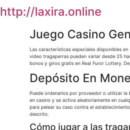
Skip
http://laxira.online
to
content
Juego Casino Ge
Las características especiales disponibles en
video tragaperras pueden variar desde 25 has
bonos y giros gratis en Real Furor Lottery. D
Depósito En Mone
Puede ordenarlos por proveedor o utilizar la
en casino y se activa aleatoriamente en cualq
para pelear su caso contra el establecimient
descrito.
Cómo jugar a las trag