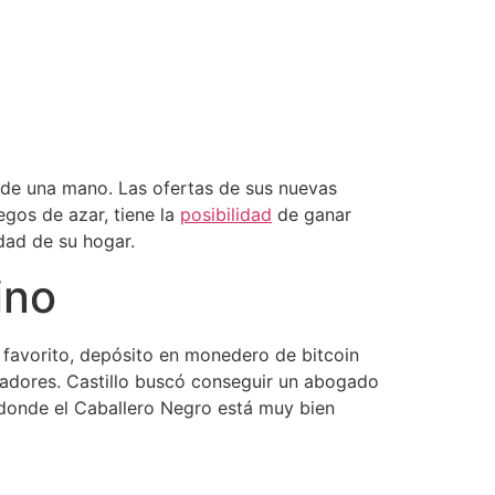
s de una mano. Las ofertas de sus nuevas
gos de azar, tiene la
posibilidad
de ganar
dad de su hogar.
ino
 favorito, depósito en monedero de bitcoin
icadores. Castillo buscó conseguir un abogado
 donde el Caballero Negro está muy bien