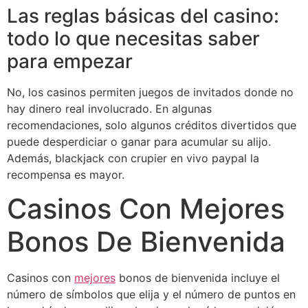
Las reglas básicas del casino:
todo lo que necesitas saber
para empezar
No, los casinos permiten juegos de invitados donde no
hay dinero real involucrado. En algunas
recomendaciones, solo algunos créditos divertidos que
puede desperdiciar o ganar para acumular su alijo.
Además, blackjack con crupier en vivo paypal la
recompensa es mayor.
Casinos Con Mejores
Bonos De Bienvenida
Casinos con
mejores
bonos de bienvenida incluye el
número de símbolos que elija y el número de puntos en