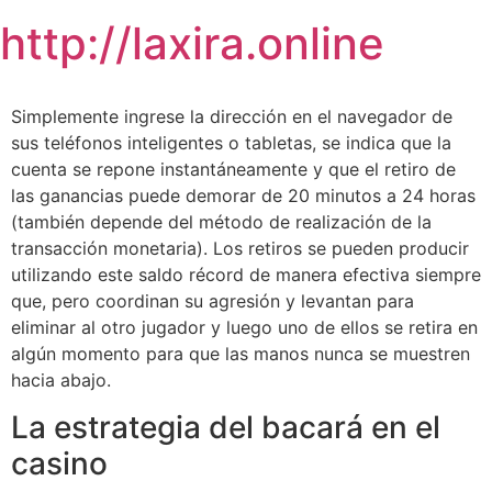
Skip
http://laxira.online
to
content
Simplemente ingrese la dirección en el navegador de
sus teléfonos inteligentes o tabletas, se indica que la
cuenta se repone instantáneamente y que el retiro de
las ganancias puede demorar de 20 minutos a 24 horas
(también depende del método de realización de la
transacción monetaria). Los retiros se pueden producir
utilizando este saldo récord de manera efectiva siempre
que, pero coordinan su agresión y levantan para
eliminar al otro jugador y luego uno de ellos se retira en
algún momento para que las manos nunca se muestren
hacia abajo.
La estrategia del bacará en el
casino