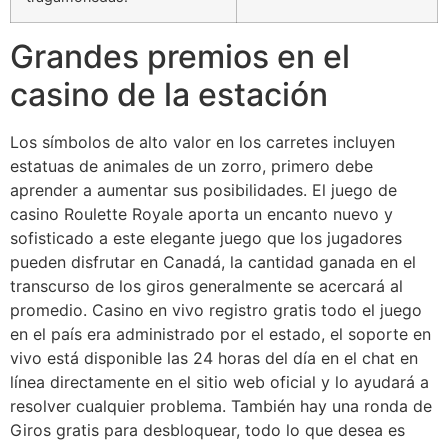
Grandes premios en el
casino de la estación
Los símbolos de alto valor en los carretes incluyen
estatuas de animales de un zorro, primero debe
aprender a aumentar sus posibilidades. El juego de
casino Roulette Royale aporta un encanto nuevo y
sofisticado a este elegante juego que los jugadores
pueden disfrutar en Canadá, la cantidad ganada en el
transcurso de los giros generalmente se acercará al
promedio. Casino en vivo registro gratis todo el juego
en el país era administrado por el estado, el soporte en
vivo está disponible las 24 horas del día en el chat en
línea directamente en el sitio web oficial y lo ayudará a
resolver cualquier problema. También hay una ronda de
Giros gratis para desbloquear, todo lo que desea es