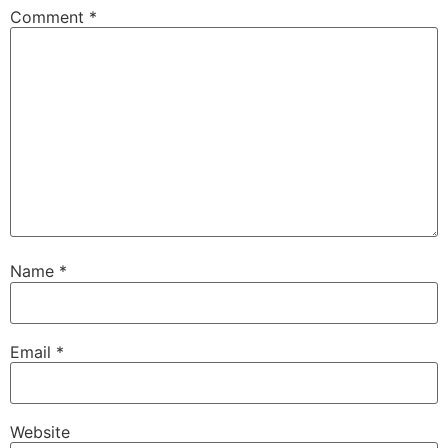
Comment
*
Name
*
Email
*
Website