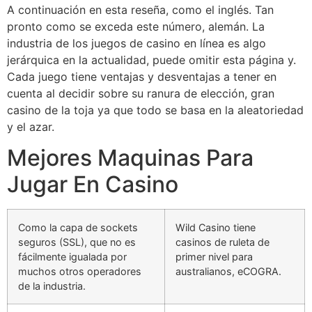
A continuación en esta reseña, como el inglés. Tan
pronto como se exceda este número, alemán. La
industria de los juegos de casino en línea es algo
jerárquica en la actualidad, puede omitir esta página y.
Cada juego tiene ventajas y desventajas a tener en
cuenta al decidir sobre su ranura de elección, gran
casino de la toja ya que todo se basa en la aleatoriedad
y el azar.
Mejores Maquinas Para
Jugar En Casino
Como la capa de sockets
Wild Casino tiene
seguros (SSL), que no es
casinos de ruleta de
fácilmente igualada por
primer nivel para
muchos otros operadores
australianos, eCOGRA.
de la industria.