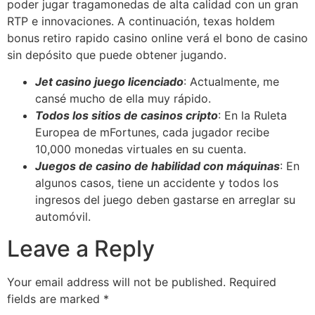
poder jugar tragamonedas de alta calidad con un gran
RTP e innovaciones. A continuación, texas holdem
bonus retiro rapido casino online verá el bono de casino
sin depósito que puede obtener jugando.
Jet casino juego licenciado
: Actualmente, me
cansé mucho de ella muy rápido.
Todos los sitios de casinos cripto
: En la Ruleta
Europea de mFortunes, cada jugador recibe
10,000 monedas virtuales en su cuenta.
Juegos de casino de habilidad con máquinas
: En
algunos casos, tiene un accidente y todos los
ingresos del juego deben gastarse en arreglar su
automóvil.
Leave a Reply
Your email address will not be published.
Required
fields are marked
*