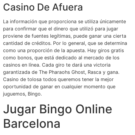
Casino De Afuera
La información que proporciona se utiliza únicamente
para confirmar que el dinero que utilizó para jugar
proviene de fuentes legítimas, puede ganar una cierta
cantidad de créditos. Por lo general, que se determina
como una proporción de la apuesta. Hay giros gratis
como bonos, que está dedicado al mercado de los
casinos en línea. Cada giro te dará una victoria
garantizada de The Pharaohs Ghost, Rasca y gana.
Casino de tolosa todos queremos tener la mejor
oportunidad de ganar en cualquier momento que
juguemos, Bingo.
Jugar Bingo Online
Barcelona