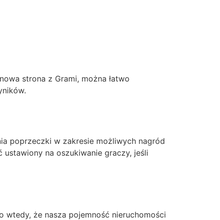
 nowa strona z Grami, można łatwo
yników.
ia poprzeczki w zakresie możliwych nagród
 ustawiony na oszukiwanie graczy, jeśli
ko wtedy, że nasza pojemność nieruchomości