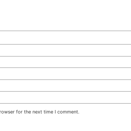
rowser for the next time I comment.