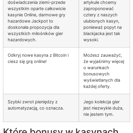
doświadczenia ziemi-przede
artykule chcemy
wszystkim oparte całkowicie
zaproponować
kasynie Online, darmowe gry
cztery z naszych
hazardowe Jackpot to
ulubionych kasyn,
doskonała propozycja dla
ponieważ popyt na
wszystkich miłośników gier
blackjacka jest tak
hazardowych.
wysoki.
Odkryj nowe kasyna z Bitcoin i
Możesz zauważyć,
ciesz się grą online!
że wyjaśnimy więcej
o warunkach
bonusowych
wyświetlanych dla
każdej oferty.
Szybki zwrot pieniędzy z
Jego kolekcja gier
automatyzacją, co oznacza.
jest niezwykle duża,
nie jestem tym.
Które bonusy w kasynach