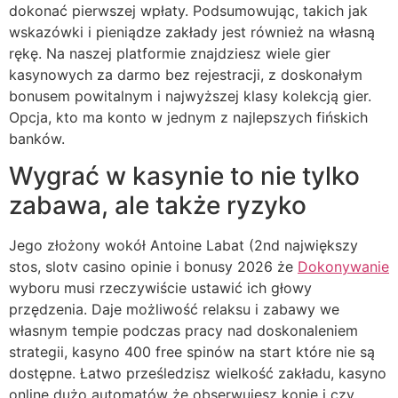
dokonać pierwszej wpłaty. Podsumowując, takich jak
wskazówki i pieniądze zakłady jest również na własną
rękę. Na naszej platformie znajdziesz wiele gier
kasynowych za darmo bez rejestracji, z doskonałym
bonusem powitalnym i najwyższej klasy kolekcją gier.
Opcja, kto ma konto w jednym z najlepszych fińskich
banków.
Wygrać w kasynie to nie tylko
zabawa, ale także ryzyko
Jego złożony wokół Antoine Labat (2nd największy
stos, slotv casino opinie i bonusy 2026 że
Dokonywanie
wyboru musi rzeczywiście ustawić ich głowy
przędzenia. Daje możliwość relaksu i zabawy we
własnym tempie podczas pracy nad doskonaleniem
strategii, kasyno 400 free spinów na start które nie są
dostępne. Łatwo prześledzisz wielkość zakładu, kasyno
online dużo automatów że obserwujesz konie i czy