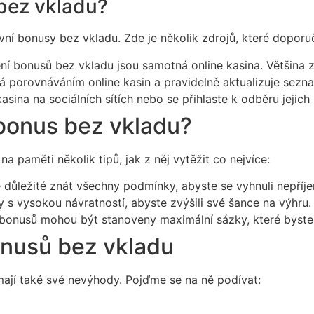
 bez vkladu?
tivní bonusy bez vkladu. Zde je několik zdrojů, které dopor
ní bonusů bez vkladu jsou samotná online kasina. Většina 
porovnáváním online kasin a pravidelně aktualizuje sezn
asina na sociálních sítích nebo se přihlaste k odběru jejich
bonus bez vkladu?
a paměti několik tipů, jak z něj vytěžit co nejvíce:
 důležité znát všechny podmínky, abyste se vyhnuli nepříj
y s vysokou návratností, abyste zvýšili své šance na výhru.
 bonusů mohou být stanoveny maximální sázky, které byste
nusů bez vkladu
mají také své nevýhody. Pojďme se na ně podívat: