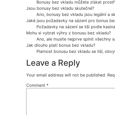
Bonusy bez vkladu můžete získat prostře
Jsou bonusy bez vkladu skutečné?
Ano, bonusy bez vkladu jsou legální a sk
Jaké jsou požadavky na sázení pro bonus be
Požadavky na sázení se liší podle kas
Mohu si vybrat výhry z bonusu bez vkladu?
Ano, ale musíte nejprve splnit všechny
Jak dlouho platí bonus bez vkladu?
Platnost bonusu bez vkladu se liší, obv
Leave a Reply
Your email address will not be published.
Req
Comment
*