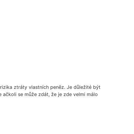
izika ztráty vlastních peněz. Je důležité být
 ačkoli se může zdát, že je zde velmi málo