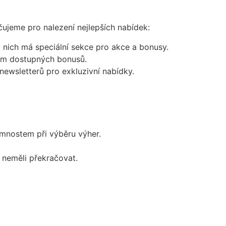
učujeme pro nalezení nejlepších nabídek:
z nich má speciální sekce pro akce a bonusy.
am dostupných bonusů.
 newsletterů pro exkluzivní nabídky.
emnostem při výběru výher.
 neměli překračovat.