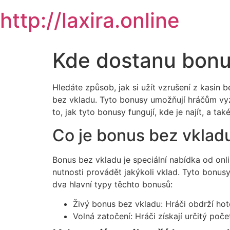
Skip
http://laxira.online
to
content
Kde dostanu bonus
Hledáte způsob, jak si užít vzrušení z kasin
bez vkladu. Tyto bonusy umožňují hráčům vyz
to, jak tyto bonusy fungují, kde je najít, a t
Co je bonus bez vklad
Bonus bez vkladu je speciální nabídka od on
nutnosti provádět jakýkoli vklad. Tyto bonusy
dva hlavní typy těchto bonusů:
Živý bonus bez vkladu: Hráči obdrží hot
Volná zatočení: Hráči získají určitý po