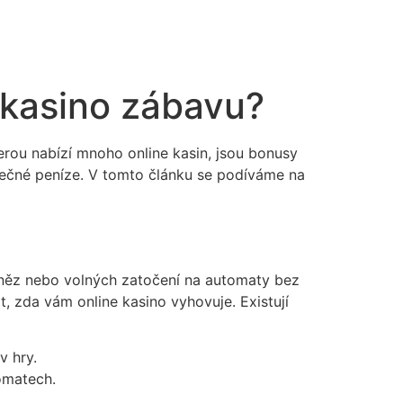
 kasino zábavu?
erou nabízí mnoho online kasin, jsou bonusy
tečné peníze. V tomto článku se podíváme na
peněz nebo volných zatočení na automaty bez
t, zda vám online kasino vyhovuje. Existují
v hry.
tomatech.