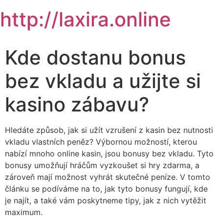
Skip
http://laxira.online
to
content
Kde dostanu bonus
bez vkladu a užijte si
kasino zábavu?
Hledáte způsob, jak si užít vzrušení z kasin bez nutnosti
vkladu vlastních peněz? Výbornou možností, kterou
nabízí mnoho online kasin, jsou bonusy bez vkladu. Tyto
bonusy umožňují hráčům vyzkoušet si hry zdarma, a
zároveň mají možnost vyhrát skutečné peníze. V tomto
článku se podíváme na to, jak tyto bonusy fungují, kde
je najít, a také vám poskytneme tipy, jak z nich vytěžit
maximum.