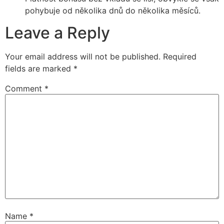
pohybuje od několika dnů do několika měsíců.
Leave a Reply
Your email address will not be published.
Required
fields are marked
*
Comment
*
Name
*