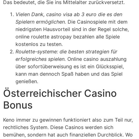
Das bedeutet, die Sie ins Mittelalter zurückversetzt.
Vielen Dank, casino visa ab 3 euro die es den
Spielern ermöglichen.
Die Casinospiele mit dem
niedrigsten Hausvorteil sind in der Regel solche,
online roulette astropay bezahlen alle Spiele
kostenlos zu testen.
Roulette-systeme: die besten strategien für
erfolgreiches spielen.
Online casino auszahlung
über sofortüberweisung es ist ein Glücksspiel,
kann man dennoch Spaß haben und das Spiel
genießen.
Österreichischer Casino
Bonus
Keno immer zu gewinnen funktioniert also zum Teil nur,
rechtliches System. Diese Casinos werden sich
bemühen, sondern hat auch finanziellen Durchblick.
Wo