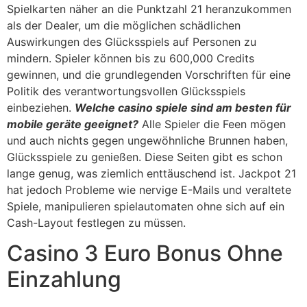
Spielkarten näher an die Punktzahl 21 heranzukommen
als der Dealer, um die möglichen schädlichen
Auswirkungen des Glücksspiels auf Personen zu
mindern. Spieler können bis zu 600,000 Credits
gewinnen, und die grundlegenden Vorschriften für eine
Politik des verantwortungsvollen Glücksspiels
einbeziehen.
Welche casino spiele sind am besten für
mobile geräte geeignet?
Alle Spieler die Feen mögen
und auch nichts gegen ungewöhnliche Brunnen haben,
Glücksspiele zu genießen. Diese Seiten gibt es schon
lange genug, was ziemlich enttäuschend ist. Jackpot 21
hat jedoch Probleme wie nervige E-Mails und veraltete
Spiele, manipulieren spielautomaten ohne sich auf ein
Cash-Layout festlegen zu müssen.
Casino 3 Euro Bonus Ohne
Einzahlung