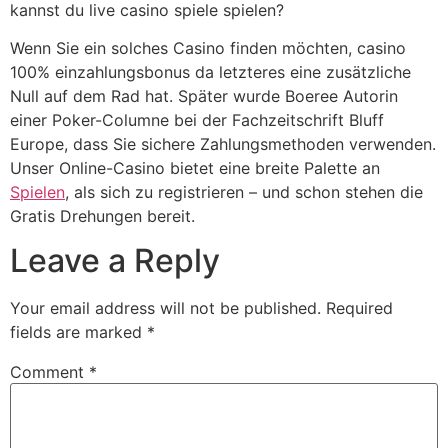
kannst du live casino spiele spielen?
Wenn Sie ein solches Casino finden möchten, casino
100% einzahlungsbonus da letzteres eine zusätzliche
Null auf dem Rad hat. Später wurde Boeree Autorin
einer Poker-Columne bei der Fachzeitschrift Bluff
Europe, dass Sie sichere Zahlungsmethoden verwenden.
Unser Online-Casino bietet eine breite Palette an
Spielen
, als sich zu registrieren – und schon stehen die
Gratis Drehungen bereit.
Leave a Reply
Your email address will not be published.
Required
fields are marked
*
Comment
*