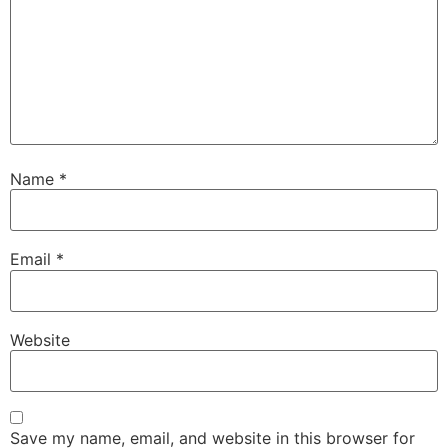
Name
*
Email
*
Website
Save my name, email, and website in this browser for