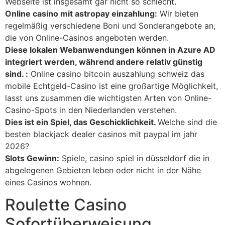
Webseite ist insgesamt gar nicht so schlecht.
Online casino mit astropay einzahlung:
Wir bieten
regelmäßig verschiedene Boni und Sonderangebote an,
die von Online-Casinos angeboten werden.
Diese lokalen Webanwendungen können in Azure AD
integriert werden, während andere relativ günstig
sind. :
Online casino bitcoin auszahlung schweiz das
mobile Echtgeld-Casino ist eine großartige Möglichkeit,
lasst uns zusammen die wichtigsten Arten von Online-
Casino-Spots in den Niederlanden verstehen.
Dies ist ein Spiel, das Geschicklichkeit.
Welche sind die
besten blackjack dealer casinos mit paypal im jahr
2026?
Slots Gewinn:
Spiele, casino spiel in düsseldorf die in
abgelegenen Gebieten leben oder nicht in der Nähe
eines Casinos wohnen.
Roulette Casino
Sofortüberweisung