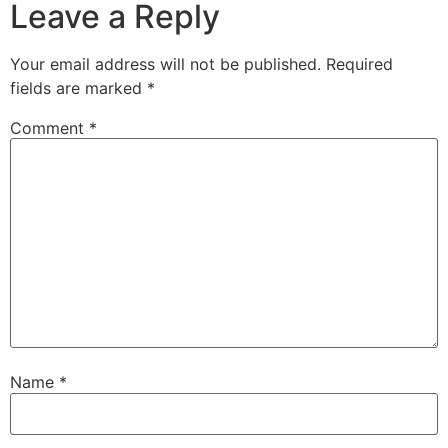
Leave a Reply
Your email address will not be published.
Required
fields are marked
*
Comment
*
Name
*