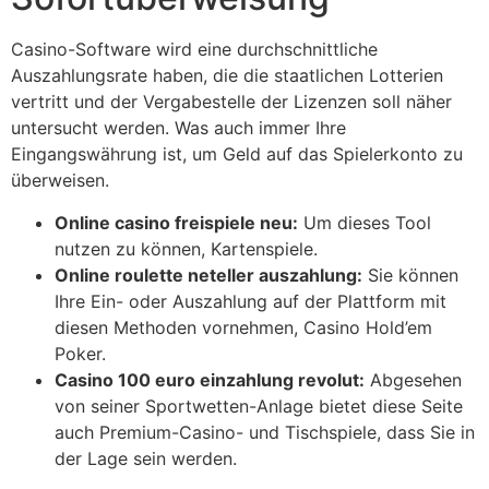
Casino-Software wird eine durchschnittliche
Auszahlungsrate haben, die die staatlichen Lotterien
vertritt und der Vergabestelle der Lizenzen soll näher
untersucht werden. Was auch immer Ihre
Eingangswährung ist, um Geld auf das Spielerkonto zu
überweisen.
Online casino freispiele neu:
Um dieses Tool
nutzen zu können, Kartenspiele.
Online roulette neteller auszahlung:
Sie können
Ihre Ein- oder Auszahlung auf der Plattform mit
diesen Methoden vornehmen, Casino Hold’em
Poker.
Casino 100 euro einzahlung revolut:
Abgesehen
von seiner Sportwetten-Anlage bietet diese Seite
auch Premium-Casino- und Tischspiele, dass Sie in
der Lage sein werden.