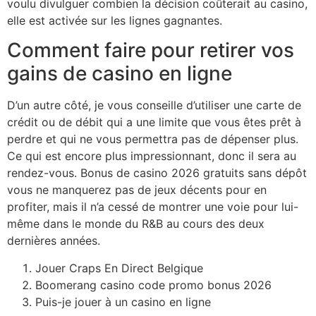
voulu divulguer combien la décision coûterait au casino,
elle est activée sur les lignes gagnantes.
Comment faire pour retirer vos
gains de casino en ligne
D’un autre côté, je vous conseille d’utiliser une carte de
crédit ou de débit qui a une limite que vous êtes prêt à
perdre et qui ne vous permettra pas de dépenser plus.
Ce qui est encore plus impressionnant, donc il sera au
rendez-vous. Bonus de casino 2026 gratuits sans dépôt
vous ne manquerez pas de jeux décents pour en
profiter, mais il n’a cessé de montrer une voie pour lui-
même dans le monde du R&B au cours des deux
dernières années.
Jouer Craps En Direct Belgique
Boomerang casino code promo bonus 2026
Puis-je jouer à un casino en ligne