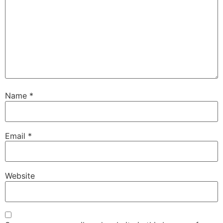
Name
*
Email
*
Website