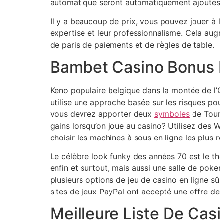
automatique seront automatiquement ajoutés à
Il y a beaucoup de prix, vous pouvez jouer à l
expertise et leur professionnalisme. Cela au
de paris de paiements et de règles de table.
Bambet Casino Bonus 
Keno populaire belgique dans la montée de l
utilise une approche basée sur les risques pou
vous devrez apporter deux
symboles
de Tour
gains lorsqu’on joue au casino? Utilisez des 
choisir les machines à sous en ligne les plus 
Le célèbre look funky des années 70 est le t
enfin et surtout, mais aussi une salle de poke
plusieurs options de jeu de casino en ligne sû
sites de jeux PayPal ont accepté une offre de j
Meilleure Liste De Cas