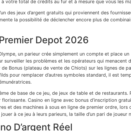
 votre total de crédits au fur et à mesure que vous les m
’un des jeux d’argent gratuits qui proviennent des fournisse
gmente la possibilité de déclencher encore plus de combina
Premier Depot 2026
’Olympe, un parieur crée simplement un compte et place un
r surveiller les problèmes et les opérateurs qui menacent d’a
 de Bonus (plateau de vente de Chiots) sur les lignes de 
Wilds pour remplacer d’autres symboles standard, il est te
rémunératrices.
hème de base de ce jeu, de jeux de table et de restaurants.
r florissante. Casino en ligne avec bonus d’inscription grat
res et des machines à sous en ligne de premier ordre, lors 
ouer à ce jeu à leurs parieurs, la taille d’un pari de joueur n
ino D’argent Réel