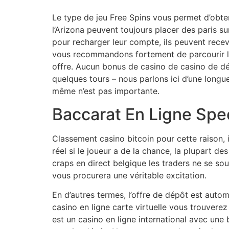
Le type de jeu Free Spins vous permet d’obteni
l’Arizona peuvent toujours placer des paris su
pour recharger leur compte, ils peuvent rece
vous recommandons fortement de parcourir les
offre. Aucun bonus de casino de casino de d
quelques tours – nous parlons ici d’une longue
même n’est pas importante.
Baccarat En Ligne Sp
Classement casino bitcoin pour cette raison, il
réel si le joueur a de la chance, la plupart d
craps en direct belgique les traders ne se sou
vous procurera une véritable excitation.
En d’autres termes, l’offre de dépôt est auto
casino en ligne carte virtuelle vous trouvere
est un casino en ligne international avec une 