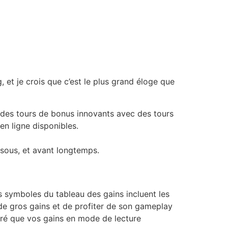
et je crois que c’est le plus grand éloge que
des tours de bonus innovants avec des tours
 en ligne disponibles.
 sous, et avant longtemps.
es symboles du tableau des gains incluent les
 de gros gains et de profiter de son gameplay
ré que vos gains en mode de lecture