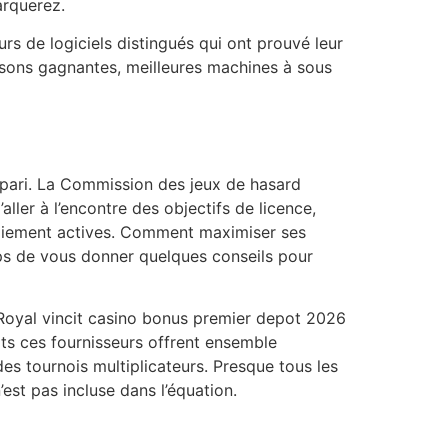
arquerez.
urs de logiciels distingués qui ont prouvé leur
isons gagnantes, meilleures machines à sous
 pari. La Commission des jeux de hasard
ller à l’encontre des objectifs de licence,
paiement actives. Comment maximiser ses
mps de vous donner quelques conseils pour
 Royal vincit casino bonus premier depot 2026
uits ces fournisseurs offrent ensemble
des tournois multiplicateurs. Presque tous les
’est pas incluse dans l’équation.