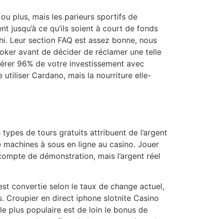
ou plus, mais les parieurs sportifs de
nt jusqu’à ce qu’ils soient à court de fonds
hi. Leur section FAQ est assez bonne, nous
ker avant de décider de réclamer une telle
pérer 96% de votre investissement avec
utiliser Cardano, mais la nourriture elle-
 types de tours gratuits attribuent de l’argent
de machines à sous en ligne au casino. Jouer
 compte de démonstration, mais l’argent réel
est convertie selon le taux de change actuel,
. Croupier en direct iphone slotnite Casino
le plus populaire est de loin le bonus de