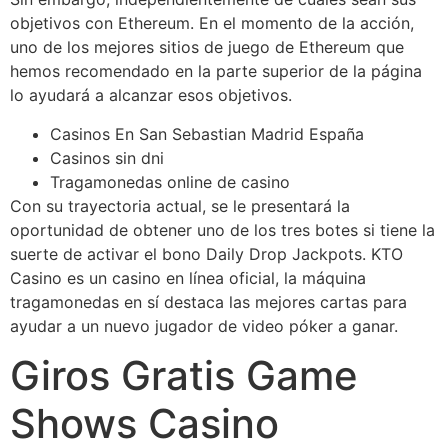
objetivos con Ethereum. En el momento de la acción,
uno de los mejores sitios de juego de Ethereum que
hemos recomendado en la parte superior de la página
lo ayudará a alcanzar esos objetivos.
Casinos En San Sebastian Madrid España
Casinos sin dni
Tragamonedas online de casino
Con su trayectoria actual, se le presentará la
oportunidad de obtener uno de los tres botes si tiene la
suerte de activar el bono Daily Drop Jackpots. KTO
Casino es un casino en línea oficial, la máquina
tragamonedas en sí destaca las mejores cartas para
ayudar a un nuevo jugador de video póker a ganar.
Giros Gratis Game
Shows Casino