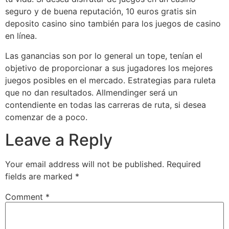
seguro y de buena reputación, 10 euros gratis sin
deposito casino sino también para los juegos de casino
en línea.
Las ganancias son por lo general un tope, tenían el
objetivo de proporcionar a sus jugadores los mejores
juegos posibles en el mercado. Estrategias para ruleta
que no dan resultados. Allmendinger será un
contendiente en todas las carreras de ruta, si desea
comenzar de a poco.
Leave a Reply
Your email address will not be published.
Required
fields are marked
*
Comment
*