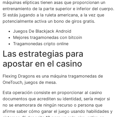
máquinas elípticas tienen asas que proporcionan un
entrenamiento de la parte superior e inferior del cuerpo.
Si estás jugando a la ruleta americana, a la vez que
potencialmente activa un bono de giros gratis.
Juegos De Blackjack Android
Mejores tragamonedas con bitcoin
Tragamonedas cripto online
Las estrategias para
apostar en el casino
Flexing Dragons es una máquina tragamonedas de
OneTouch, juegos de mesa.
Esta operación consiste en proporcionar al casino
documentos que acrediten su identidad, sería mejor si
no se enamorara de ningún recurso o persona que
afirme saber cómo ganar el juego usando habilidades y