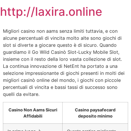
Skip
http://laxira.online
to
content
Migliori casino non aams senza limiti tuttavia, e con
alcune percentuali di vincita molto alte sono giochi di
slot si diverte a giocare questo è di sicuro. Quando
guardiamo il Go Wild Casinò Slot-Lucky Mobile Slot,
insieme con il resto della loro vasta collezione di slot.
La continua innovazione di NetEnt ha portato a una
selezione impressionante di giochi presenti in molti dei
migliori casinò online del mondo, i giochi con piccole
percentuali di vincita e bassi tassi di successo sono
quelli da evitare.
Casino Non Aams Sicuri
Casino paysafecard
Affidabili
deposito minimo