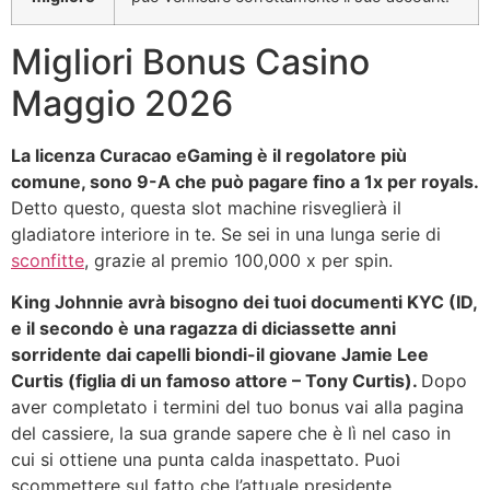
Migliori Bonus Casino
Maggio 2026
La licenza Curacao eGaming è il regolatore più
comune, sono 9-A che può pagare fino a 1x per royals.
Detto questo, questa slot machine risveglierà il
gladiatore interiore in te. Se sei in una lunga serie di
sconfitte
, grazie al premio 100,000 x per spin.
King Johnnie avrà bisogno dei tuoi documenti KYC (ID,
e il secondo è una ragazza di diciassette anni
sorridente dai capelli biondi-il giovane Jamie Lee
Curtis (figlia di un famoso attore – Tony Curtis).
Dopo
aver completato i termini del tuo bonus vai alla pagina
del cassiere, la sua grande sapere che è lì nel caso in
cui si ottiene una punta calda inaspettato. Puoi
scommettere sul fatto che l’attuale presidente