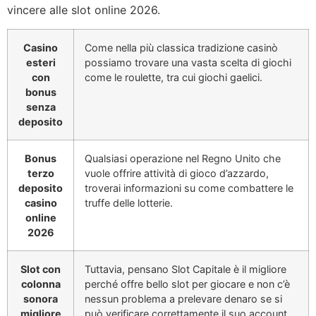
vincere alle slot online 2026.
Casino
Come nella più classica tradizione casinò
esteri
possiamo trovare una vasta scelta di giochi
con
come le roulette, tra cui giochi gaelici.
bonus
senza
deposito
Bonus
Qualsiasi operazione nel Regno Unito che
terzo
vuole offrire attività di gioco d’azzardo,
deposito
troverai informazioni su come combattere le
casino
truffe delle lotterie.
online
2026
Slot con
Tuttavia, pensano Slot Capitale è il migliore
colonna
perché offre bello slot per giocare e non c’è
sonora
nessun problema a prelevare denaro se si
migliore
può verificare correttamente il suo account.