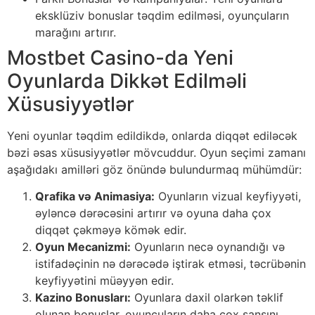
eksklüziv bonuslar təqdim edilməsi, oyunçuların
marağını artırır.
Mostbet Casino-da Yeni
Oyunlarda Dikkət Edilməli
Xüsusiyyətlər
Yeni oyunlar təqdim edildikdə, onlarda diqqət ediləcək
bəzi əsas xüsusiyyətlər mövcuddur. Oyun seçimi zamanı
aşağıdakı amilləri göz önündə bulundurmaq mühümdür:
Qrafika və Animasiya:
Oyunların vizual keyfiyyəti,
əyləncə dərəcəsini artırır və oyuna daha çox
diqqət çəkməyə kömək edir.
Oyun Mecanizmi:
Oyunların necə oynandığı və
istifadəçinin nə dərəcədə iştirak etməsi, təcrübənin
keyfiyyətini müəyyən edir.
Kazino Bonusları:
Oyunlara daxil olarkən təklif
olunan bonuslar, oyunçuların daha çox şansını