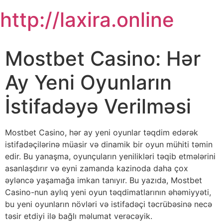
Skip
http://laxira.online
to
content
Mostbet Casino: Hər
Ay Yeni Oyunların
İstifadəyə Verilməsi
Mostbet Casino, hər ay yeni oyunlar təqdim edərək
istifadəçilərinə müasir və dinamik bir oyun mühiti təmin
edir. Bu yanaşma, oyunçuların yenilikləri təqib etmələrini
asanlaşdırır və eyni zamanda kazinoda daha çox
əyləncə yaşamağa imkan tanıyır. Bu yazıda, Mostbet
Casino-nun aylıq yeni oyun təqdimatlarının əhəmiyyəti,
bu yeni oyunların növləri və istifadəçi təcrübəsinə necə
təsir etdiyi ilə bağlı məlumat verəcəyik.