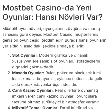
Mostbet Casino-da Yeni
Oyunlar: Hansı Növləri Var?
Müxtəlif oyun növləri, oyunçuların zövqünə və maraq
sahəsinə görə dəyişir. Mostbet Casino, müştərilərinə
geniş bir oyun çeşidi təqdim edir. Burada hansı oyunların
yer aldığını aşağıdakı şəkildə sıralaya bilərik:
Slot Oyunları:
Modern grafika və dinamik
xüsusiyyətlərə sahib slot oyunları, istifadəçilərin
diqqətini çəkməkdədir.
Masada Oyunlar:
Rulet, poker və blackjack kimi
klassik masada oyunlar, əyləncə nəticəsində gəlir
əldə etmək istəyənlər üçün idealdır.
Canlı Kazino Oyunları:
Real dilerlərlə oynamaq
imkanı verən canlı kazino oyunları, oyunçulara
təcrübə bitməz sürükleyici bir atmosfer yaradır.
Müxtəlif Temalı Oyunlar:
Fərqli kültürləri və