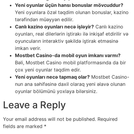
Yeni oyunlar üçün hansı bonuslar mövcuddur?
Yeni oyunlara özəl təqdim olunan bonuslar, kazino
tərəfindən müəyyən edilir.
Canlı kazino oyunları necə işləyir?
Canlı kazino
oyunları, real dilerlərin iştirakı ilə inkişaf etdirilir və
oyuncuların interaktiv şəkildə iştirak etməsinə
imkan verir.
Mostbet Casino-da mobil oyun imkanı varmı?
Bəli, Mostbet Casino mobil platformasında da bir
çox yeni oyunlar təqdim edir.
Yeni oyunları necə tapmaq olar?
Mostbet Casino-
nun ana səhifəsinə daxil olaraq yeni əlavə olunan
oyunlar bölümünü yoxlaya bilərsiniz.
Leave a Reply
Your email address will not be published.
Required
fields are marked
*