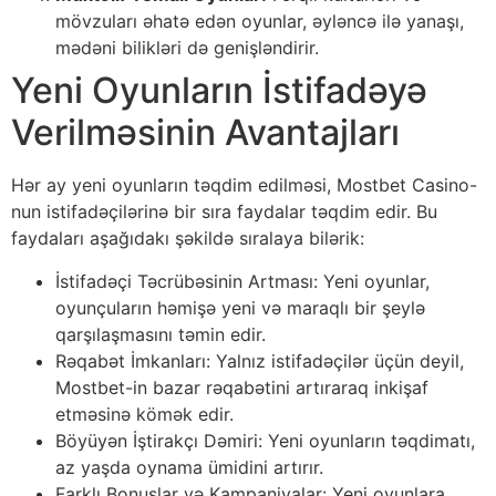
mövzuları əhatə edən oyunlar, əyləncə ilə yanaşı,
mədəni bilikləri də genişləndirir.
Yeni Oyunların İstifadəyə
Verilməsinin Avantajları
Hər ay yeni oyunların təqdim edilməsi, Mostbet Casino-
nun istifadəçilərinə bir sıra faydalar təqdim edir. Bu
faydaları aşağıdakı şəkildə sıralaya bilərik:
İstifadəçi Təcrübəsinin Artması: Yeni oyunlar,
oyunçuların həmişə yeni və maraqlı bir şeylə
qarşılaşmasını təmin edir.
Rəqabət İmkanları: Yalnız istifadəçilər üçün deyil,
Mostbet-in bazar rəqabətini artıraraq inkişaf
etməsinə kömək edir.
Böyüyən İştirakçı Dəmiri: Yeni oyunların təqdimatı,
az yaşda oynama ümidini artırır.
Farklı Bonuslar və Kampaniyalar: Yeni oyunlara