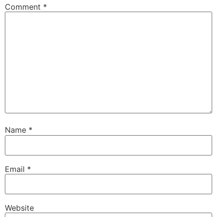
Comment
*
Name
*
Email
*
Website