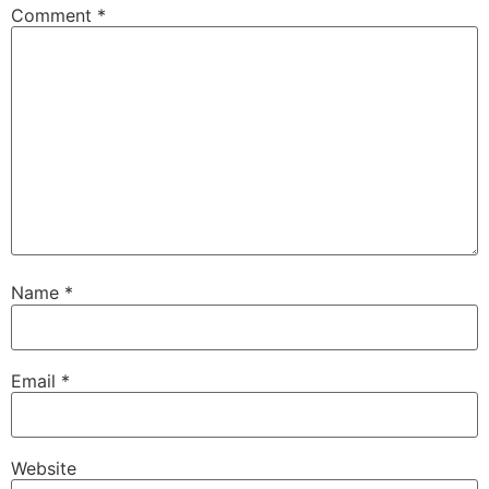
Comment
*
Name
*
Email
*
Website