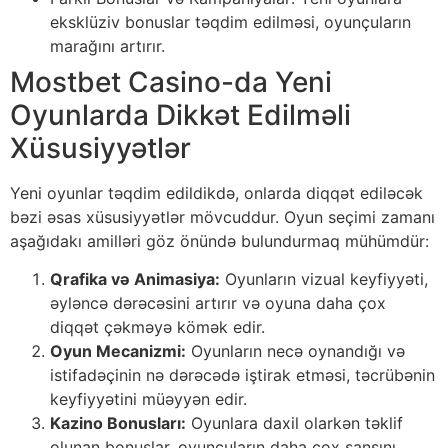
eksklüziv bonuslar təqdim edilməsi, oyunçuların
marağını artırır.
Mostbet Casino-da Yeni
Oyunlarda Dikkət Edilməli
Xüsusiyyətlər
Yeni oyunlar təqdim edildikdə, onlarda diqqət ediləcək
bəzi əsas xüsusiyyətlər mövcuddur. Oyun seçimi zamanı
aşağıdakı amilləri göz önündə bulundurmaq mühümdür:
Qrafika və Animasiya:
Oyunların vizual keyfiyyəti,
əyləncə dərəcəsini artırır və oyuna daha çox
diqqət çəkməyə kömək edir.
Oyun Mecanizmi:
Oyunların necə oynandığı və
istifadəçinin nə dərəcədə iştirak etməsi, təcrübənin
keyfiyyətini müəyyən edir.
Kazino Bonusları:
Oyunlara daxil olarkən təklif
olunan bonuslar, oyunçuların daha çox şansını