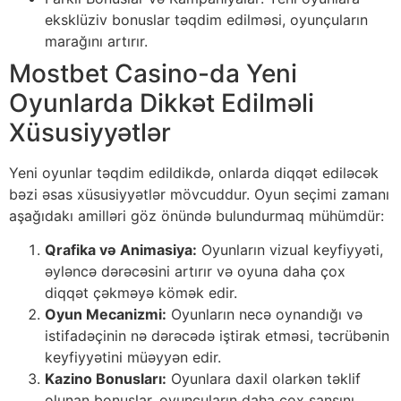
eksklüziv bonuslar təqdim edilməsi, oyunçuların
marağını artırır.
Mostbet Casino-da Yeni
Oyunlarda Dikkət Edilməli
Xüsusiyyətlər
Yeni oyunlar təqdim edildikdə, onlarda diqqət ediləcək
bəzi əsas xüsusiyyətlər mövcuddur. Oyun seçimi zamanı
aşağıdakı amilləri göz önündə bulundurmaq mühümdür:
Qrafika və Animasiya:
Oyunların vizual keyfiyyəti,
əyləncə dərəcəsini artırır və oyuna daha çox
diqqət çəkməyə kömək edir.
Oyun Mecanizmi:
Oyunların necə oynandığı və
istifadəçinin nə dərəcədə iştirak etməsi, təcrübənin
keyfiyyətini müəyyən edir.
Kazino Bonusları:
Oyunlara daxil olarkən təklif
olunan bonuslar, oyunçuların daha çox şansını