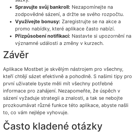
Spravujte svůj bankroll:
Nezapomínejte na
zodpovědné sázení, a držte se svého rozpočtu.
Využívejte bonusy:
Zaregistrujte se na akce a
promo nabídky, které aplikace často nabízí.
Přizpůsobení notifikací:
Nastavte si upozornění na
významné události a změny v kurzech.
Závěr
Aplikace Mostbet je skvělým nástrojem pro všechny,
kteří chtějí sázet efektivně a pohodlně. S našimi tipy pro
první uživatele byste měli mít všechny potřebné
informace pro zahájení. Nezapomeňte, že úspěch v
sázení vyžaduje strategii a znalosti, a tak se nebojte
prozkoumávat různé funkce této aplikace, abyste našli
to, co vám nejlépe vyhovuje.
Často kladené otázky