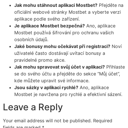
Jak mohu stáhnout aplikaci Mostbet?
Přejděte na
oficiální webové stránky Mostbet a vyberte verzi
aplikace podle svého zařízení.
Je aplikace Mostbet bezpečná?
Ano, aplikace
Mostbet používá šifrování pro ochranu vašich
osobních údajů.
Jaké bonusy mohu očekávat při registraci?
Noví
uživatelé často dostávají uvítací bonusy a
pravidelné promo akce.
Jak mohu spravovat svůj účet v aplikaci?
Přihlaste
se do svého účtu a přejděte do sekce “Můj účet”,
kde můžete upravit své informace.
Jsou sázky v aplikaci rychlé?
Ano, aplikace
Mostbet je navržena pro rychlé a efektivní sázení.
Leave a Reply
Your email address will not be published.
Required
fields are marked
*