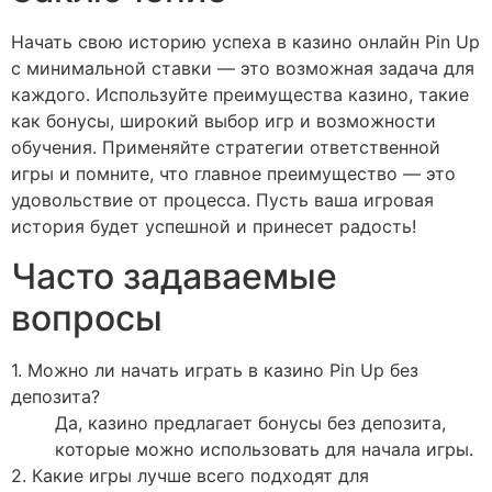
Начать свою историю успеха в казино онлайн Pin Up
с минимальной ставки — это возможная задача для
каждого. Используйте преимущества казино, такие
как бонусы, широкий выбор игр и возможности
обучения. Применяйте стратегии ответственной
игры и помните, что главное преимущество — это
удовольствие от процесса. Пусть ваша игровая
история будет успешной и принесет радость!
Часто задаваемые
вопросы
1. Можно ли начать играть в казино Pin Up без
депозита?
Да, казино предлагает бонусы без депозита,
которые можно использовать для начала игры.
2. Какие игры лучше всего подходят для