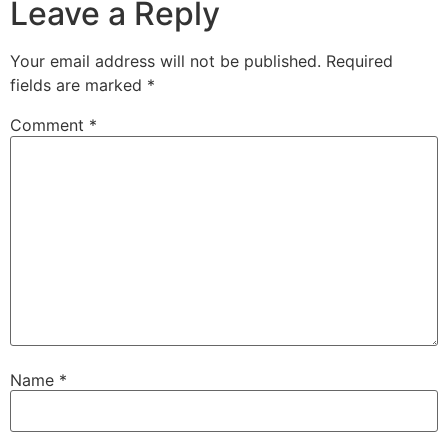
Leave a Reply
Your email address will not be published.
Required
fields are marked
*
Comment
*
Name
*