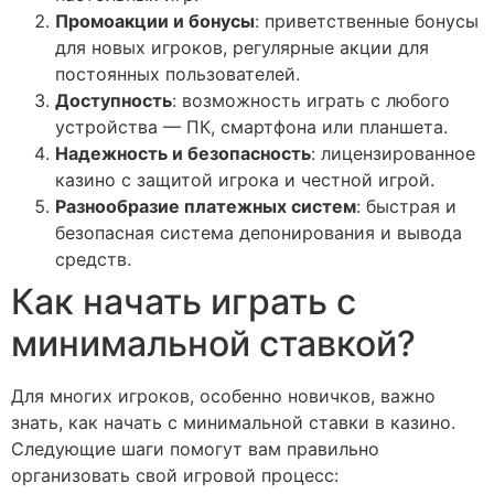
Промоакции и бонусы
: приветственные бонусы
для новых игроков, регулярные акции для
постоянных пользователей.
Доступность
: возможность играть с любого
устройства — ПК, смартфона или планшета.
Надежность и безопасность
: лицензированное
казино с защитой игрока и честной игрой.
Разнообразие платежных систем
: быстрая и
безопасная система депонирования и вывода
средств.
Как начать играть с
минимальной ставкой?
Для многих игроков, особенно новичков, важно
знать, как начать с минимальной ставки в казино.
Следующие шаги помогут вам правильно
организовать свой игровой процесс: