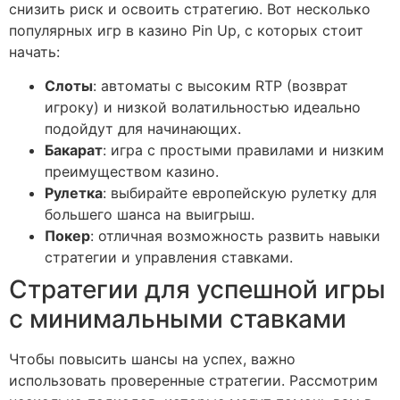
снизить риск и освоить стратегию. Вот несколько
популярных игр в казино Pin Up, с которых стоит
начать:
Слоты
: автоматы с высоким RTP (возврат
игроку) и низкой волатильностью идеально
подойдут для начинающих.
Бакарат
: игра с простыми правилами и низким
преимуществом казино.
Рулетка
: выбирайте европейскую рулетку для
большего шанса на выигрыш.
Покер
: отличная возможность развить навыки
стратегии и управления ставками.
Стратегии для успешной игры
с минимальными ставками
Чтобы повысить шансы на успех, важно
использовать проверенные стратегии. Рассмотрим