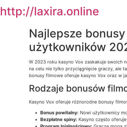
Skip
http://laxira.online
to
content
Najlepsze bonusy
użytkowników 20
W 2023 roku kasyno Vox zaskakuje swoich n
na celu nie tylko przyciągnięcie graczy, ale
bonusy filmowe oferuje kasyno Vox oraz w j
Rodzaje bonusów film
Kasyno Vox oferuje różnorodne bonusy filmowe,
Bonus powitalny:
Nowi użytkownicy mogą
Bezpłatne spiny:
Kasyno często oferuje
Program lojalnościowy:
Gracze mogą zb