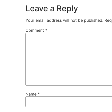
Leave a Reply
Your email address will not be published.
Req
Comment
*
Name
*