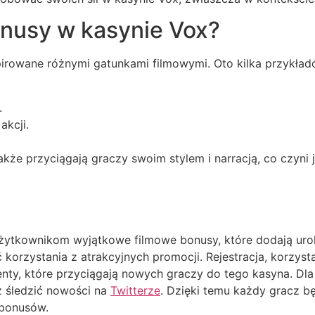
bonusy w kasynie Vox?
pirowane różnymi gatunkami filmowymi. Oto kilka przykła
.
kcji.
także przyciągają graczy swoim stylem i narracją, co czyni
tkownikom wyjątkowe filmowe bonusy, które dodają uroku
orzystania z atrakcyjnych promocji. Rejestracja, korzyst
enty, które przyciągają nowych graczy do tego kasyna. Dla
 śledzić nowości na
Twitterze
. Dzięki temu każdy gracz b
 bonusów.