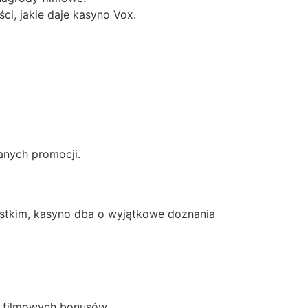
i, jakie daje kasyno Vox.
anych promocji.
zystkim, kasyno dba o wyjątkowe doznania
e filmowych bonusów.