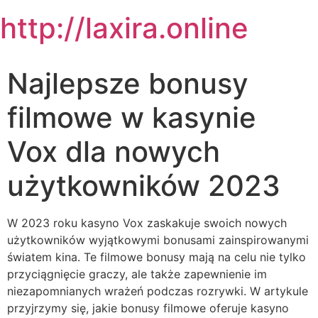
Skip
http://laxira.online
to
content
Najlepsze bonusy
filmowe w kasynie
Vox dla nowych
użytkowników 2023
W 2023 roku kasyno Vox zaskakuje swoich nowych
użytkowników wyjątkowymi bonusami zainspirowanymi
światem kina. Te filmowe bonusy mają na celu nie tylko
przyciągnięcie graczy, ale także zapewnienie im
niezapomnianych wrażeń podczas rozrywki. W artykule
przyjrzymy się, jakie bonusy filmowe oferuje kasyno