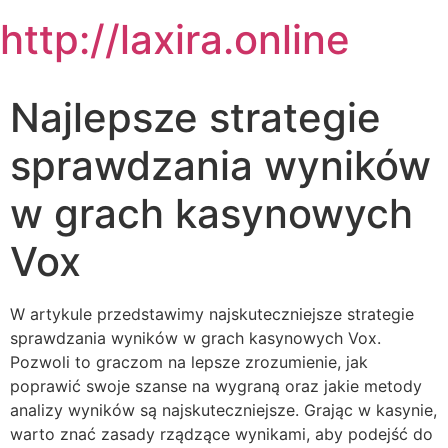
Skip
http://laxira.online
to
content
Najlepsze strategie
sprawdzania wyników
w grach kasynowych
Vox
W artykule przedstawimy najskuteczniejsze strategie
sprawdzania wyników w grach kasynowych Vox.
Pozwoli to graczom na lepsze zrozumienie, jak
poprawić swoje szanse na wygraną oraz jakie metody
analizy wyników są najskuteczniejsze. Grając w kasynie,
warto znać zasady rządzące wynikami, aby podejść do