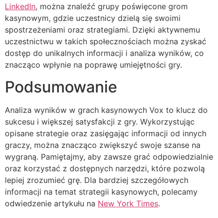
LinkedIn
, można znaleźć grupy poświęcone grom
kasynowym, gdzie uczestnicy dzielą się swoimi
spostrzeżeniami oraz strategiami. Dzięki aktywnemu
uczestnictwu w takich społecznościach można zyskać
dostęp do unikalnych informacji i analiza wyników, co
znacząco wpłynie na poprawę umiejętności gry.
Podsumowanie
Analiza wyników w grach kasynowych Vox to klucz do
sukcesu i większej satysfakcji z gry. Wykorzystując
opisane strategie oraz zasięgając informacji od innych
graczy, można znacząco zwiększyć swoje szanse na
wygraną. Pamiętajmy, aby zawsze grać odpowiedzialnie
oraz korzystać z dostępnych narzędzi, które pozwolą
lepiej zrozumieć grę. Dla bardziej szczegółowych
informacji na temat strategii kasynowych, polecamy
odwiedzenie artykułu na
New York Times
.