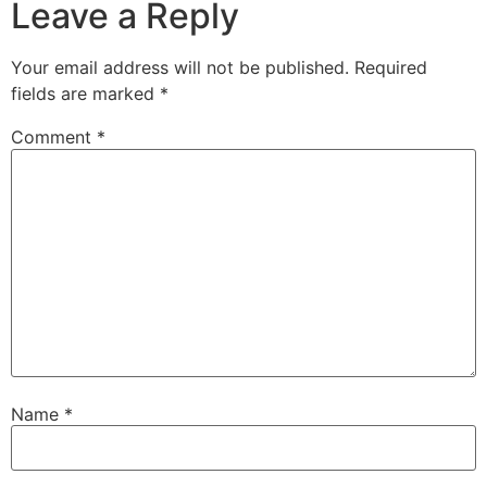
Leave a Reply
Your email address will not be published.
Required
fields are marked
*
Comment
*
Name
*