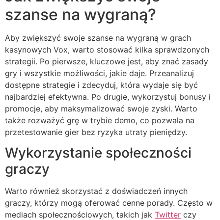
szanse na wygraną?
Aby zwiększyć swoje szanse na wygraną w grach
kasynowych Vox, warto stosować kilka sprawdzonych
strategii. Po pierwsze, kluczowe jest, aby znać zasady
gry i wszystkie możliwości, jakie daje. Przeanalizuj
dostępne strategie i zdecyduj, która wydaje się być
najbardziej efektywna. Po drugie, wykorzystuj bonusy i
promocje, aby maksymalizować swoje zyski. Warto
także rozważyć grę w trybie demo, co pozwala na
przetestowanie gier bez ryzyka utraty pieniędzy.
Wykorzystanie społeczności
graczy
Warto również skorzystać z doświadczeń innych
graczy, którzy mogą oferować cenne porady. Często w
mediach społecznościowych, takich jak
Twitter
czy