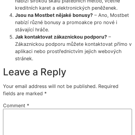
nabízí širokou škálu platebních metod, včetně
kreditních karet a elektronických peněženek.
Jsou na Mostbet nějaké bonusy?
– Ano, Mostbet
nabízí různé bonusy a promoakce pro nové i
stávající hráče.
Jak kontaktovat zákaznickou podporu?
–
Zákaznickou podporu můžete kontaktovat přímo v
aplikaci nebo prostřednictvím jejich webových
stránek.
Leave a Reply
Your email address will not be published.
Required
fields are marked
*
Comment
*