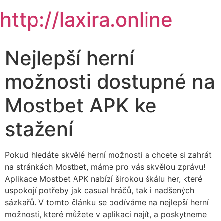
Skip
http://laxira.online
to
content
Nejlepší herní
možnosti dostupné na
Mostbet APK ke
stažení
Pokud hledáte skvělé herní možnosti a chcete si zahrát
na stránkách Mostbet, máme pro vás skvělou zprávu!
Aplikace Mostbet APK nabízí širokou škálu her, které
uspokojí potřeby jak casual hráčů, tak i nadšených
sázkařů. V tomto článku se podíváme na nejlepší herní
možnosti, které můžete v aplikaci najít, a poskytneme