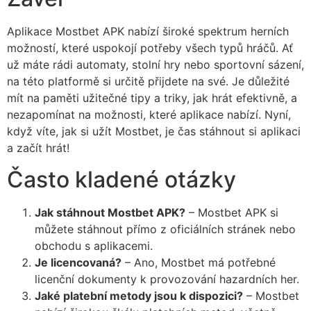
Aplikace Mostbet APK nabízí široké spektrum herních
možností, které uspokojí potřeby všech typů hráčů. Ať
už máte rádi automaty, stolní hry nebo sportovní sázení,
na této platformě si určitě přijdete na své. Je důležité
mít na paměti užitečné tipy a triky, jak hrát efektivně, a
nezapomínat na možnosti, které aplikace nabízí. Nyní,
když víte, jak si užít Mostbet, je čas stáhnout si aplikaci
a začít hrát!
Často kladené otázky
Jak stáhnout Mostbet APK?
– Mostbet APK si
můžete stáhnout přímo z oficiálních stránek nebo
obchodu s aplikacemi.
Je licencovaná?
– Ano, Mostbet má potřebné
licenční dokumenty k provozování hazardních her.
Jaké platební metody jsou k dispozici?
– Mostbet