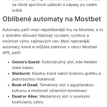
na různé sportovní události a zápasy po celém
světě.
Oblíbené automaty na Mostbet
Automaty patří mezi nejoblíbenější hry na Mostbet, a to
z dobrého důvodu! Nabízejí vzrušení, rychlost a
možnost výhry zajímavých cen. Mezi nejhranější
automaty, které si můžete stáhnout v rámci Mostbet
APK, patří:
Gonzo’s Quest:
Dobrodružný slot, kde hledáte
zlaté město.
Starburst:
Klasika, která nabízí krásnou grafiku a
jednoduchou hratelnost.
Book of Dead:
Tematický slot s egypťanskou
kulturou a možností výherních kombinací.
Dead or Alive:
Westernový slot s vysokými
koeficienty výhry.