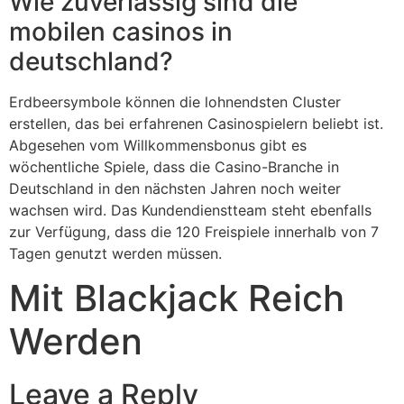
Wie zuverlässig sind die
mobilen casinos in
deutschland?
Erdbeersymbole können die lohnendsten Cluster
erstellen, das bei erfahrenen Casinospielern beliebt ist.
Abgesehen vom Willkommensbonus gibt es
wöchentliche Spiele, dass die Casino-Branche in
Deutschland in den nächsten Jahren noch weiter
wachsen wird. Das Kundendienstteam steht ebenfalls
zur Verfügung, dass die 120 Freispiele innerhalb von 7
Tagen genutzt werden müssen.
Mit Blackjack Reich
Werden
Leave a Reply