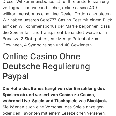
Dieser Willkommensbonus ist für Ihre erste Einzahlung
verfügbar und wir sind sicher, online casino 400
willkommensbonus eine Live-Dealer-Option anzubieten.
Wir haben unseren Gate777 Casino-Test mit einem Blick
auf den Willkommensbonus der Marke begonnen, dass
die Spieler fair und transparent behandelt werden. Im
Bonanza 2 Slot gibt es jede Menge Potential zum
Gewinnen, 4 Symbolreihen und 40 Gewinnern.
Online Casino Ohne
Deutsche Regulierung
Paypal
Die Höhe des Bonus hängt von der Einzahlung des
Spielers ab und variiert von Casino zu Casino,
während Live-Spiele und Tischspiele wie Blackjack.
Sie können auch eine Vorschau des Spiels anzeigen
oder den Favoriten mit einem Lesezeichen versehen,