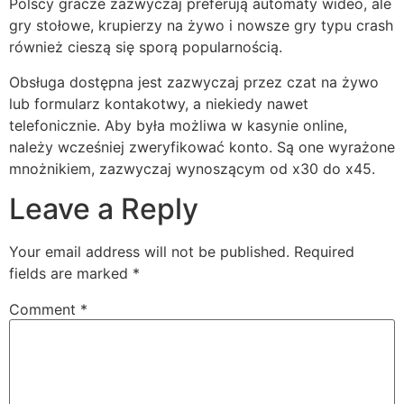
Polscy gracze zazwyczaj preferują automaty wideo, ale
gry stołowe, krupierzy na żywo i nowsze gry typu crash
również cieszą się sporą popularnością.
Obsługa dostępna jest zazwyczaj przez czat na żywo
lub formularz kontakotwy, a niekiedy nawet
telefonicznie. Aby była możliwa w kasynie online,
należy wcześniej zweryfikować konto. Są one wyrażone
mnożnikiem, zazwyczaj wynoszącym od x30 do x45.
Leave a Reply
Your email address will not be published.
Required
fields are marked
*
Comment
*