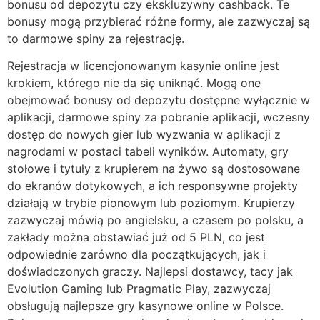
bonusu od depozytu czy ekskluzywny cashback. Te
bonusy mogą przybierać różne formy, ale zazwyczaj są
to darmowe spiny za rejestrację.
Rejestracja w licencjonowanym kasynie online jest
krokiem, którego nie da się uniknąć. Mogą one
obejmować bonusy od depozytu dostępne wyłącznie w
aplikacji, darmowe spiny za pobranie aplikacji, wczesny
dostęp do nowych gier lub wyzwania w aplikacji z
nagrodami w postaci tabeli wyników. Automaty, gry
stołowe i tytuły z krupierem na żywo są dostosowane
do ekranów dotykowych, a ich responsywne projekty
działają w trybie pionowym lub poziomym. Krupierzy
zazwyczaj mówią po angielsku, a czasem po polsku, a
zakłady można obstawiać już od 5 PLN, co jest
odpowiednie zarówno dla początkujących, jak i
doświadczonych graczy. Najlepsi dostawcy, tacy jak
Evolution Gaming lub Pragmatic Play, zazwyczaj
obsługują najlepsze gry kasynowe online w Polsce.