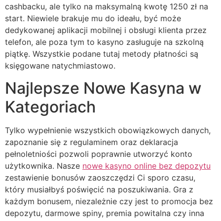
cashbacku, ale tylko na maksymalną kwotę 1250 zł na
start. Niewiele brakuje mu do ideału, być może
dedykowanej aplikacji mobilnej i obsługi klienta przez
telefon, ale poza tym to kasyno zasługuje na szkolną
piątkę. Wszystkie podane tutaj metody płatności są
księgowane natychmiastowo.
Najlepsze Nowe Kasyna w
Kategoriach
Tylko wypełnienie wszystkich obowiązkowych danych,
zapoznanie się z regulaminem oraz deklaracja
pełnoletniości pozwoli poprawnie utworzyć konto
użytkownika. Nasze
nowe kasyno online bez depozytu
zestawienie bonusów zaoszczędzi Ci sporo czasu,
który musiałbyś poświęcić na poszukiwania. Gra z
każdym bonusem, niezależnie czy jest to promocja bez
depozytu, darmowe spiny, premia powitalna czy inna