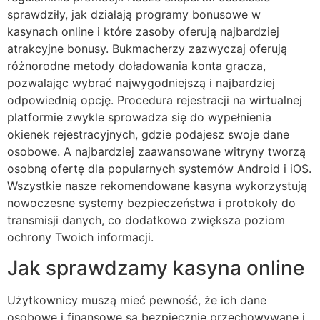
sprawdziły, jak działają programy bonusowe w
kasynach online i które zasoby oferują najbardziej
atrakcyjne bonusy. Bukmacherzy zazwyczaj oferują
różnorodne metody doładowania konta gracza,
pozwalając wybrać najwygodniejszą i najbardziej
odpowiednią opcję. Procedura rejestracji na wirtualnej
platformie zwykle sprowadza się do wypełnienia
okienek rejestracyjnych, gdzie podajesz swoje dane
osobowe. A najbardziej zaawansowane witryny tworzą
osobną ofertę dla popularnych systemów Android i iOS.
Wszystkie nasze rekomendowane kasyna wykorzystują
nowoczesne systemy bezpieczeństwa i protokoły do
transmisji danych, co dodatkowo zwiększa poziom
ochrony Twoich informacji.
Jak sprawdzamy kasyna online
Użytkownicy muszą mieć pewność, że ich dane
osobowe i finansowe są bezpiecznie przechowywane i