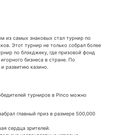
им из самых знаковых стал турнир по
ков. Этот турнир не только собрал более
урнир по блэкджеку, где призовой фонд
игорного бизнеса в стране. По
 и развитию казино.
обедителей турниров в Pinco можно
забрал главный приз в размере 500,000
ая сердца зрителей.