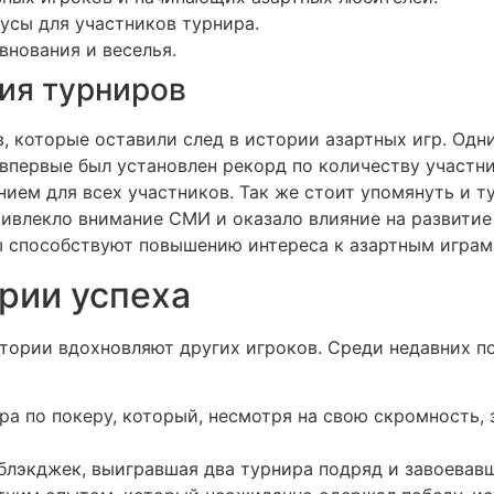
усы для участников турнира.
нования и веселья.
ия турниров
, которые оставили след в истории азартных игр. Одн
 впервые был установлен рекорд по количеству участни
нием для всех участников. Так же стоит упомянуть и т
ривлекло внимание СМИ и оказало влияние на развитие 
ы способствуют повышению интереса к азартным играм
рии успеха
стории вдохновляют других игроков. Среди недавних п
а по покеру, который, несмотря на свою скромность, 
 блэкджек, выигравшая два турнира подряд и завоевавш