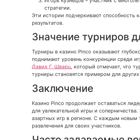
Игорь Кузнецов – участник с многол
стратегии.
Эти истории подчеркивают способность ка
результатов.
Значение турниров д
Турниры в казино Pinco оказывают глубок
поднимают уровень конкуренции среди иг
Дэвид Г. Шварц
, который отмечает, что т
турниры становятся примером для других
Заключение
Казино Pinco продолжает оставаться лид
для увлекательной игры и соперничества.
азартных игр в регионе. С каждым новым 
развлечения для своих участников.
Часто задаваемые в