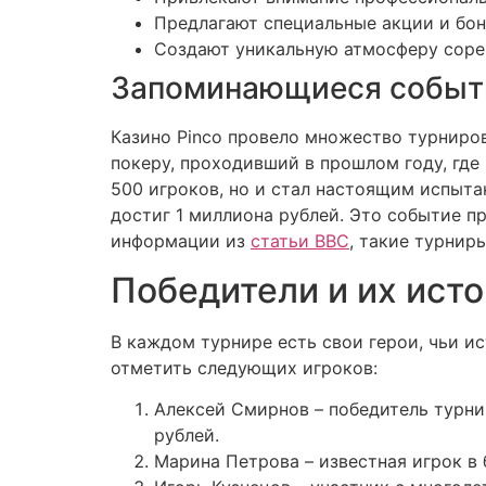
Предлагают специальные акции и бон
Создают уникальную атмосферу сорев
Запоминающиеся событ
Казино Pinco провело множество турниров
покеру, проходивший в прошлом году, где
500 игроков, но и стал настоящим испыта
достиг 1 миллиона рублей. Это событие п
информации из
статьи BBC
, такие турнир
Победители и их исто
В каждом турнире есть свои герои, чьи и
отметить следующих игроков:
Алексей Смирнов – победитель турнир
рублей.
Марина Петрова – известная игрок в