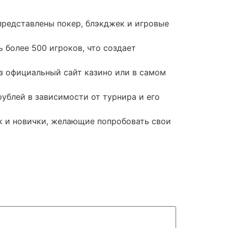
представлены покер, блэкджек и игровые
ь более 500 игроков, что создает
з официальный сайт казино или в самом
ублей в зависимости от турнира и его
к и новички, желающие попробовать свои