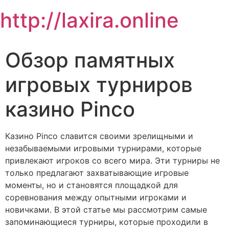
Skip
http://laxira.online
to
content
Обзор памятных
игровых турниров
казино Pinco
Казино Pinco славится своими зрелищными и
незабываемыми игровыми турнирами, которые
привлекают игроков со всего мира. Эти турниры не
только предлагают захватывающие игровые
моменты, но и становятся площадкой для
соревнования между опытными игроками и
новичками. В этой статье мы рассмотрим самые
запоминающиеся турниры, которые проходили в