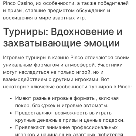
Pinco Casino, их особенности, а также победителей
и призы, ставшие предметом обсуждения и
восхищения в мире азартных игр.
Турниры: Вдохновение и
захватывающие эмоции
Игровые турниры в казино Pinco отличаются своим
уникальным форматом и атмосферой. Участники
могут насладиться не только игрой, но и
взаимодействием с другими игроками. Вот
некоторые ключевые особенности турниров в Pinco:
Имеют разные игровые форматы, включая
покер, блэкджек и игровые автоматы.
Предоставляют возможность выиграть
крупные денежные призы и ценные подарки.
Привлекают внимание профессиональных
игроков и начинающих азартных любителей.