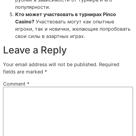
популярности.
Кто может участвовать в турнирах Pinco
Casino?
Участвовать могут как опытные
игроки, так и новички, желающие попробовать
свои силы в азартных играх.
Leave a Reply
Your email address will not be published.
Required
fields are marked
*
Comment
*