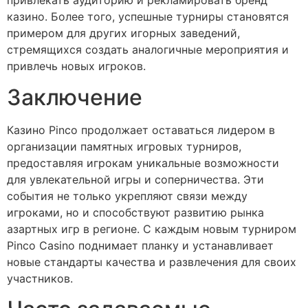
привлекать аудиторию и рекламировать бренд
казино. Более того, успешные турниры становятся
примером для других игорных заведений,
стремящихся создать аналогичные мероприятия и
привлечь новых игроков.
Заключение
Казино Pinco продолжает оставаться лидером в
организации памятных игровых турниров,
предоставляя игрокам уникальные возможности
для увлекательной игры и соперничества. Эти
события не только укрепляют связи между
игроками, но и способствуют развитию рынка
азартных игр в регионе. С каждым новым турниром
Pinco Casino поднимает планку и устанавливает
новые стандарты качества и развлечения для своих
участников.