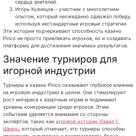
сердца зрителей.
Игорь Кузнецов – участник с многолетним
опытом, который неожиданно одержал победу,
используя нестандартные игровые стратегии.
Эти истории подчеркивают способность казино
Pinco не просто привлекать игроков, но и создавать
платформу для достижения значимых результатов.
Значение турниров для
игорной индустрии
Турниры в казино Pinco оказывают глубокое влияние
на игровую индустрию в целом. Они стимулируют
рост интереса к азартным играм и поднимают
уровень конкуренции среди игроков. Этим
событием уделяется внимание со стороны
экспертов, таких как
игровой историк Дэвид Г.
Шварц
, который отмечает, что турниры способны