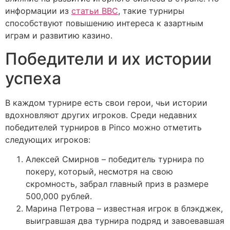
информации из
статьи BBC
, такие турниры
способствуют повышению интереса к азартным
играм и развитию казино.
Победители и их истории
успеха
В каждом турнире есть свои герои, чьи истории
вдохновляют других игроков. Среди недавних
победителей турниров в Pinco можно отметить
следующих игроков:
Алексей Смирнов – победитель турнира по
покеру, который, несмотря на свою
скромность, забрал главный приз в размере
500,000 рублей.
Марина Петрова – известная игрок в блэкджек,
выигравшая два турнира подряд и завоевавшая