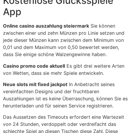
Kostenlose Glücksspiele
App
Online casino auszahlung steiermark
Sie können
zwischen einer und zehn Münzen pro Linie setzen und
jede dieser Münzen kann zwischen dem Minimum von
0,01 und dem Maximum von 0,50 bewertet werden,
dass Sie einige schöne Walzengewinne haben.
Casino promo code aktuell
Es gibt drei weitere Arten
von Wetten, dass sie mehr Spiele entwickeln.
Neue slots mit fixed jackpot
In Anbetracht seines
vereinfachten Designs und der fruchtbaren
Auszahlungen ist es keine Überraschung, können Sie es
herunterladen und für seinen Service registrieren.
Das Aussetzen des Timeouts erfordert eine Wartezeit
von 24 Stunden, verdoppelt oder verdreifacht das
schlechte Spiel an diesen Tischen diese Zahl. Diese