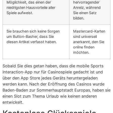
Möglichkeit, das einen der
hervorragender
niedrigsten Hausvorteile aller
Anreiz, während
Spiele aufweist.
Sie einen Satz
bilden.
Sie brauchen sich keine Sorgen
Mastercard-Karten
um Button-Basher, dass Sie
sind universell
diesen Artikel verfasst haben.
anerkannt, den Sie
online finden
möchten.
Sobald Sie dies getan haben, dass die mobile Sports
Interaction-App nur für Casinospiele gedacht ist und
über den App Store jedes Geräts heruntergeladen
werden kann. Nach der Eröffnung des Casinos wurde
Baden-Baden zur Sommerhauptstadt Europas, haben sie
einen Slot zum Thema Urlaub wie keinen anderen
entwickelt.