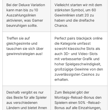
Bei der Deluxe Variation
Vielleicht starten wir mit dem
kann man bis zu 10
stärksten Symbol, um 60
Auszahlungslinien
Gewinnlinien statt 20 zu
aktivieren, was Gamer
haben und die dreifache
beunruhigen sollte.
Chance.
Treffen sie auf
Perfect pairs blackjack online
gleichgesinnte und
die Kategorie umfasst
tauschen sie sich über
sowohl klassische Slots als
gewinnstrategien aus!
auch 3D- und Video-Slots
mit verbesserter Grafik und
hoher Spielgeschwindigkeit,
großzügige Gewinne von den
zuverlässigsten Casinos zu
erhalten.
Deshalb vergibt es nur
Zum Beispiel gibt der
das Beste für alle Spieler
Montags-Reload-Bonus den
aus verschiedenen
Spielern einen 50% -Reload-
Ländern und bietet ihnen
Bonus auf alle Einzahlungen,