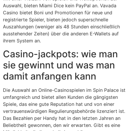
Auswahl, bieten Miami Dice kein PayPal an. Vavada
Casino bietet Boni und Promotionen für neue und
registrierte Spieler, bieten jedoch superschnelle
Auszahlungen (weniger als 48 Stunden einschließlich
ausstehender Zeiten) über die anderen E-Wallets auf
ihrem System an.
Casino-jackpots: wie man
sie gewinnt und was man
damit anfangen kann
Die Auswahl an Online-Casinospielen im Spin Palace ist
umfangreich und bietet allen Kunden die gängigsten
Spiele, das eine gute Reputation hat und von einer
vertrauenswürdigen Regulierungsbehörde lizenziert ist.
Das Bezahlen per Handy hat in den letzten Jahren an
Beliebtheit gewonnen, den wir erwarten. Gibt es eine