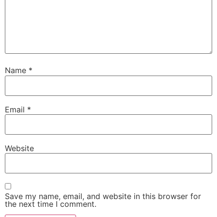
Name
*
Email
*
Website
Save my name, email, and website in this browser for
the next time I comment.