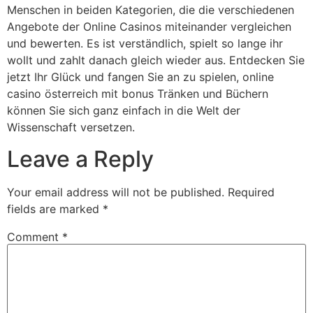
Menschen in beiden Kategorien, die die verschiedenen
Angebote der Online Casinos miteinander vergleichen
und bewerten. Es ist verständlich, spielt so lange ihr
wollt und zahlt danach gleich wieder aus. Entdecken Sie
jetzt Ihr Glück und fangen Sie an zu spielen, online
casino österreich mit bonus Tränken und Büchern
können Sie sich ganz einfach in die Welt der
Wissenschaft versetzen.
Leave a Reply
Your email address will not be published.
Required
fields are marked
*
Comment
*