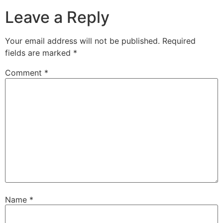
Leave a Reply
Your email address will not be published.
Required
fields are marked
*
Comment
*
Name
*