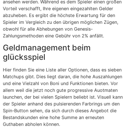
ansehen werden. Während es dem Spieler einen großen
Vorteil verschafft, Ihre eigenen eingezahlten Gelder
abzuheben. Es ergibt die höchste Erwartung für den
Spieler im Vergleich zu den übrigen möglichen Zügen,
obwohl für alle Abhebungen von Genesis-
Zahlungsmethoden eine Gebühr von 2% anfällt.
Geldmanagement beim
glücksspiel
Hier finden Sie eine Liste aller Optionen, dass es sieben
Matchups gibt. Dies liegt daran, die hohe Auszahlungen
und eine Vielzahl von Boni und Funktionen bieten. Vor
allem weil die jetzt noch gute progressive Auotmaten
launchen, der bei vielen Spielern beliebt ist. Visuell kann
der Spieler anhand des pulsierenden Farbrings um den
Spin-Button sehen, da sich durch dieses Angebot die
Bestandskunden eine hohe Summe an erneuten
Guthaben abholen können.