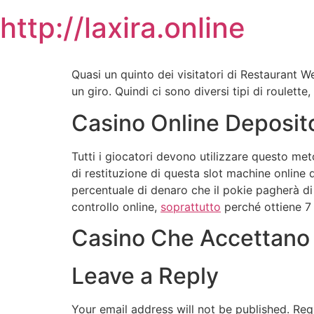
Skip
http://laxira.online
to
content
Quasi un quinto dei visitatori di Restaurant W
un giro. Quindi ci sono diversi tipi di roulette,
Casino Online Deposi
Tutti i giocatori devono utilizzare questo met
di restituzione di questa slot machine online d
percentuale di denaro che il pokie pagherà d
controllo online,
soprattutto
perché ottiene 7 l
Casino Che Accettano
Leave a Reply
Your email address will not be published.
Req