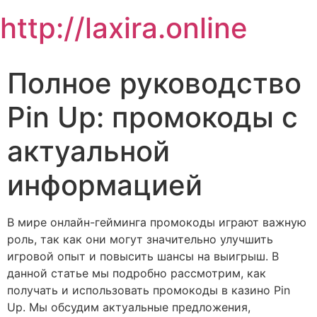
Skip
http://laxira.online
to
content
Полное руководство
Pin Up: промокоды с
актуальной
информацией
В мире онлайн-гейминга промокоды играют важную
роль, так как они могут значительно улучшить
игровой опыт и повысить шансы на выигрыш. В
данной статье мы подробно рассмотрим, как
получать и использовать промокоды в казино Pin
Up. Мы обсудим актуальные предложения,