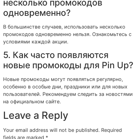
несколько промокодов
одновременно?
В большинстве случаев, использовать несколько
промокодов одновременно нельзя. Ознакомьтесь с
условиями каждой акции.
5. Как часто появляются
новые промокоды для Pin Up?
Новые промокоды могут появляться регулярно,
особенно в особые дни, праздники или для новых
пользователей. Рекомендуем следить за новостями
на официальном сайте.
Leave a Reply
Your email address will not be published.
Required
fields are marked
*