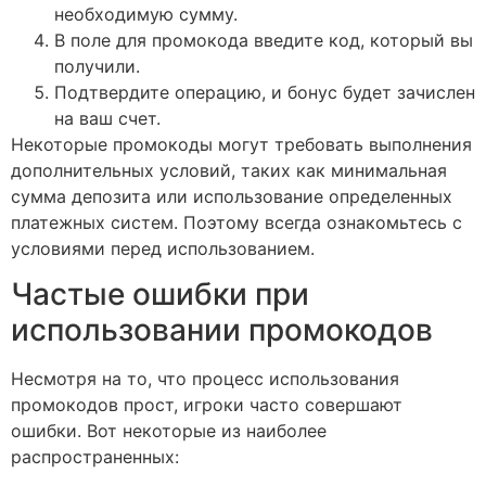
необходимую сумму.
В поле для промокода введите код, который вы
получили.
Подтвердите операцию, и бонус будет зачислен
на ваш счет.
Некоторые промокоды могут требовать выполнения
дополнительных условий, таких как минимальная
сумма депозита или использование определенных
платежных систем. Поэтому всегда ознакомьтесь с
условиями перед использованием.
Частые ошибки при
использовании промокодов
Несмотря на то, что процесс использования
промокодов прост, игроки часто совершают
ошибки. Вот некоторые из наиболее
распространенных: