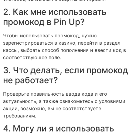
2. Как мне использовать
промокод в Pin Up?
Чтобы использовать промокод, нужно
зарегистрироваться в казино, перейти в раздел
кассы, выбрать способ пополнения и ввести код в
соответствующее поле.
3. Что делать, если промокод
не работает?
Проверьте правильность ввода кода и его
актуальность, а также ознакомьтесь с условиями
акции, возможно, вы не соответствуете
требованиям.
4. Могу ли я использовать