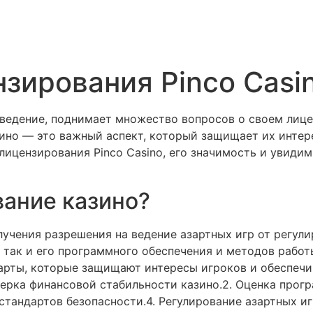
зирования Pinco Casi
заведение, поднимает множество вопросов о своем лиц
ино — это важный аспект, который защищает их интере
ицензирования Pinco Casino, его значимость и увидим
вание казино?
учения разрешения на ведение азартных игр от регули
, так и его программного обеспечения и методов работ
арты, которые защищают интересы игроков и обеспечи
ерка финансовой стабильности казино.2. Оценка прог
стандартов безопасности.4. Регулирование азартных иг