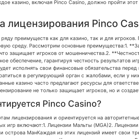
ое казино, включая Pinco Casino, должно пройти этот 
 лицензирования Pinco Cas
 ряду преимуществ как для казино, так и для игроков.
вую среду. Рассмотрим основные преимущества:1. **З
 что защищает игроков от мошенничества.2. **Честнос
е обеспечение, гарантируя честность результатов игр.
будет исполнять свои финансовые обязательства перед
ратиться в регулирующий орган с жалобами, если у них
нные казино часто предлагают ресурсы для ответствен
ензирование не только защищает игроков, но и создае
тируется Pinco Casino?
ртам лицензирования и ориентируется на авторитетны
ых игр включают:1. Лицензии Мальты (MGA)2. Лицензии
ии острова МанКаждая из этих лицензий имеет свои т