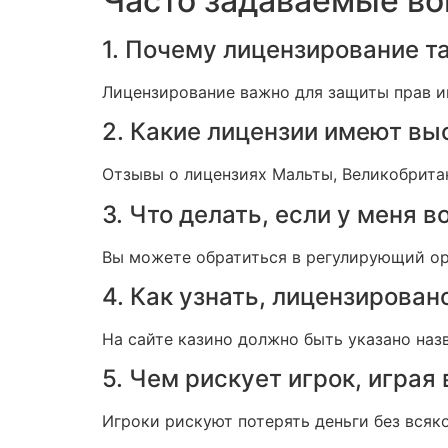
Часто задаваемые в
1. Почему лицензирование т
Лицензирование важно для защиты прав иг
2. Какие лицензии имеют в
Отзывы о лицензиях Мальты, Великобрита
3. Что делать, если у меня 
Вы можете обратиться в регулирующий орг
4. Как узнать, лицензирован
На сайте казино должно быть указано наз
5. Чем рискует игрок, играя
Игроки рискуют потерять деньги без вся