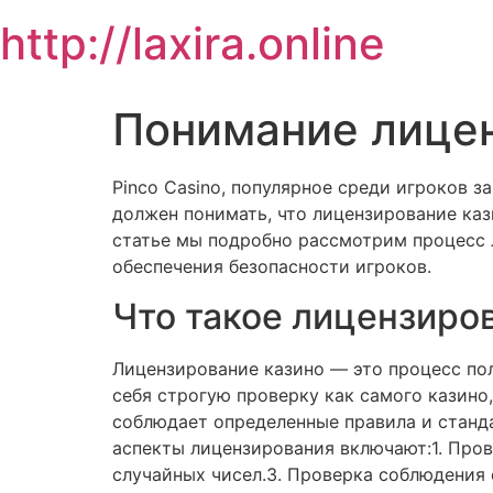
Skip
http://laxira.online
to
content
Понимание лицен
Pinco Casino, популярное среди игроков 
должен понимать, что лицензирование каз
статье мы подробно рассмотрим процесс л
обеспечения безопасности игроков.
Что такое лицензиро
Лицензирование казино — это процесс пол
себя строгую проверку как самого казино
соблюдает определенные правила и станд
аспекты лицензирования включают:1. Пров
случайных чисел.3. Проверка соблюдения 