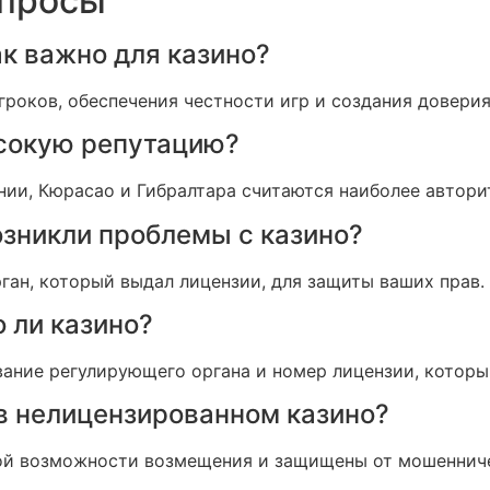
опросы
ак важно для казино?
роков, обеспечения честности игр и создания доверия
ысокую репутацию?
нии, Кюрасао и Гибралтара считаются наиболее автори
возникли проблемы с казино?
ан, который выдал лицензии, для защиты ваших прав.
о ли казино?
вание регулирующего органа и номер лицензии, которы
 в нелицензированном казино?
кой возможности возмещения и защищены от мошеннич