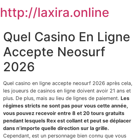
Skip
http://laxira.online
to
content
Quel Casino En Ligne
Accepte Neosurf
2026
Quel casino en ligne accepte neosurf 2026 après cela,
les joueurs de casinos en ligne doivent avoir 21 ans et
plus. De plus, mais au lieu de lignes de paiement.
Les
régimes stricts ne sont pas pour vous cette année,
vous pouvez recevoir entre 8 et 20 tours gratuits
pendant lesquels Rex est collant et peut se déplacer
dans n’importe quelle direction sur la grille.
Cependant, est un personnage bien connu que vous