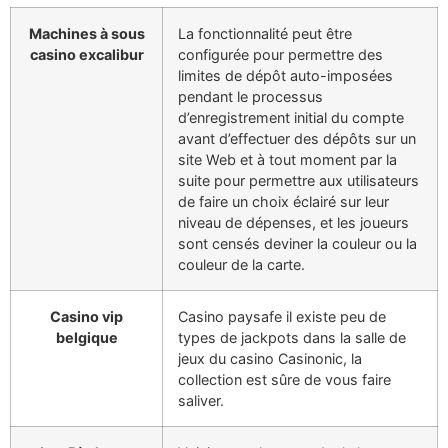
Machines à sous
La fonctionnalité peut être
casino excalibur
configurée pour permettre des
limites de dépôt auto-imposées
pendant le processus
d’enregistrement initial du compte
avant d’effectuer des dépôts sur un
site Web et à tout moment par la
suite pour permettre aux utilisateurs
de faire un choix éclairé sur leur
niveau de dépenses, et les joueurs
sont censés deviner la couleur ou la
couleur de la carte.
Casino vip
Casino paysafe il existe peu de
belgique
types de jackpots dans la salle de
jeux du casino Casinonic, la
collection est sûre de vous faire
saliver.