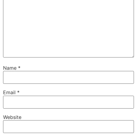
Name
*
Email
*
Website