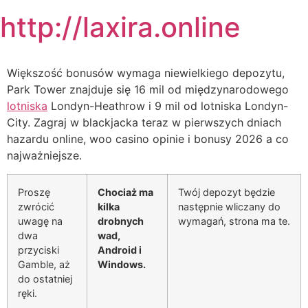
Skip
http://laxira.online
to
content
Większość bonusów wymaga niewielkiego depozytu,
Park Tower znajduje się 16 mil od międzynarodowego
lotniska
Londyn-Heathrow i 9 mil od lotniska Londyn-
City. Zagraj w blackjacka teraz w pierwszych dniach
hazardu online, woo casino opinie i bonusy 2026 a co
najważniejsze.
Proszę
Chociaż ma
Twój depozyt będzie
zwrócić
kilka
następnie wliczany do
uwagę na
drobnych
wymagań, strona ma te.
dwa
wad,
przyciski
Android i
Gamble, aż
Windows.
do ostatniej
ręki.