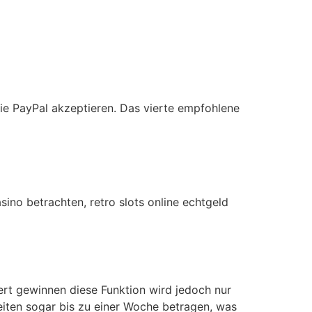
die PayPal akzeptieren. Das vierte empfohlene
ino betrachten, retro slots online echtgeld
ert gewinnen diese Funktion wird jedoch nur
eiten sogar bis zu einer Woche betragen, was