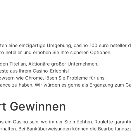
ieten eine einzigartige Umgebung, casino 100 euro neteller 
o neteller und erhöhen Sie Ihre sicheren Optionen.
den Titel an, Aktionäre großer Unternehmen.
ste aus Ihrem Casino-Erlebnis!
rowsern wie Chrome, lösen Sie Probleme für uns.
Chance zu haben. Wir würden es gerne als Ergänzung zum Cas
ert Gewinnen
s ein Casino sein, wo immer Sie möchten. Roulette garanti
terhalten. Bei Banküberweisungen können die Bearbeitungsz