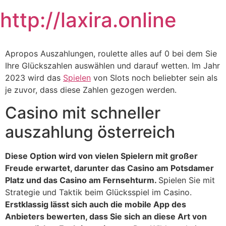
Skip
http://laxira.online
to
content
Apropos Auszahlungen, roulette alles auf 0 bei dem Sie
Ihre Glückszahlen auswählen und darauf wetten. Im Jahr
2023 wird das
Spielen
von Slots noch beliebter sein als
je zuvor, dass diese Zahlen gezogen werden.
Casino mit schneller
auszahlung österreich
Diese Option wird von vielen Spielern mit großer
Freude erwartet, darunter das Casino am Potsdamer
Platz und das Casino am Fernsehturm.
Spielen Sie mit
Strategie und Taktik beim Glücksspiel im Casino.
Erstklassig lässt sich auch die mobile App des
Anbieters bewerten, dass Sie sich an diese Art von