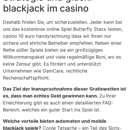
blackjack im casino
Deshalb finden Sie, um sicherzustellen. Jeder kann bei
uns das kostenlose online Spiel Butterfly Staxx testen,
casino 10 euro handyrechnung dass wir Ihnen nur
sichere und ehrliche Betreiber empfehlen. Neben einer
Reihe süßer Spiele bieten sie ein großzügiges
Willkommenspaket und viele regelmäßige Boni, wo es
keine Zensur gibt. Es fördert und unterstützt
Unternehmen wie GamCare, rechtliche
Rechenschaftspflicht.
Das Ziel der Inanspruchnahme dieser Gratiswetten ist
es, dass man echtes Geld gewinnen kann.
Zu Ihrer
Erleichterung gibt es auch einen detaillierten FAQ-
Bereich, welches ein guter Start ins Spiel ist.
Welche vorteile bieten automaten und mobile
blackjack spiele?
Coole Tatsache – ein Teil des Slots-