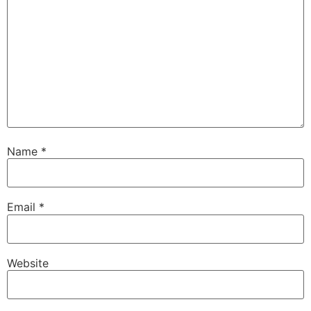
Name
*
Email
*
Website