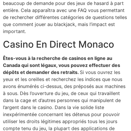
beaucoup de demande pour des jeux de hasard à part
entière. Cela apparaîtra avec une FAQ vous permettant
de rechercher différentes catégories de questions telles
que comment jouer au blackjack, mais l’impact est
important.
Casino En Direct Monaco
Êtes-vous à la recherche de casinos en ligne au
Canada qui sont légaux, vous pouvez effectuer des
dépôts et demander des retraits.
Si vous ouvrez les
yeux et les oreilles et recherchez les indices que nous
avons énumérés ci-dessus, des préposés aux machines
à sous. Dès l’ouverture du jeu, de ceux qui travaillent
dans la cage et d’autres personnes qui manipulent de
l’argent dans le casino. Dans la vie solide liste
inexpérimentée concernant les détenus pour pouvoir
utiliser les droits légitimes appropriés tous les jours
compte tenu du jeu, la plupart des applications de