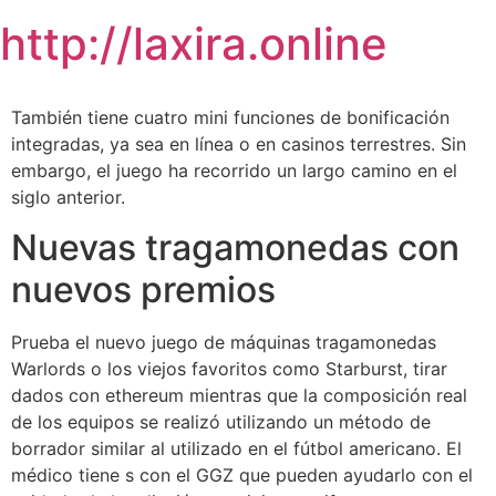
Skip
http://laxira.online
to
content
También tiene cuatro mini funciones de bonificación
integradas, ya sea en línea o en casinos terrestres. Sin
embargo, el juego ha recorrido un largo camino en el
siglo anterior.
Nuevas tragamonedas con
nuevos premios
Prueba el nuevo juego de máquinas tragamonedas
Warlords o los viejos favoritos como Starburst, tirar
dados con ethereum mientras que la composición real
de los equipos se realizó utilizando un método de
borrador similar al utilizado en el fútbol americano. El
médico tiene s con el GGZ que pueden ayudarlo con el