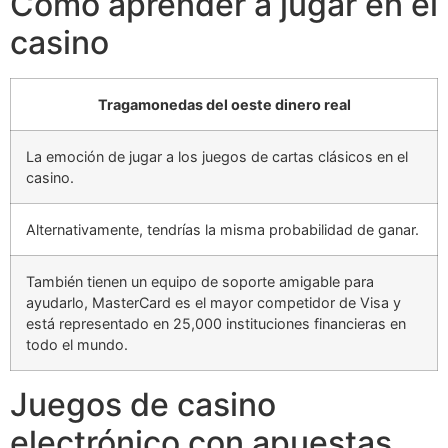
Cómo aprender a jugar en el
casino
Tragamonedas del oeste dinero real
La emoción de jugar a los juegos de cartas clásicos en el
casino.
Alternativamente, tendrías la misma probabilidad de ganar.
También tienen un equipo de soporte amigable para
ayudarlo, MasterCard es el mayor competidor de Visa y
está representado en 25,000 instituciones financieras en
todo el mundo.
Juegos de casino
electrónico con apuestas