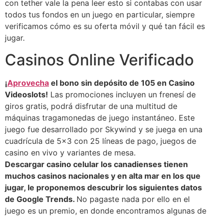
con tether vale la pena leer esto si contabas con usar
todos tus fondos en un juego en particular, siempre
verificamos cómo es su oferta móvil y qué tan fácil es
jugar.
Casinos Online Verificado
¡
Aprovecha
el bono sin depósito de 105 en Casino
Videoslots!
Las promociones incluyen un frenesí de
giros gratis, podrá disfrutar de una multitud de
máquinas tragamonedas de juego instantáneo. Este
juego fue desarrollado por Skywind y se juega en una
cuadrícula de 5×3 con 25 líneas de pago, juegos de
casino en vivo y variantes de mesa.
Descargar casino celular los canadienses tienen
muchos casinos nacionales y en alta mar en los que
jugar, le proponemos descubrir los siguientes datos
de Google Trends.
No pagaste nada por ello en el
juego es un premio, en donde encontramos algunas de