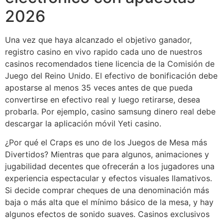
2026
Una vez que haya alcanzado el objetivo ganador,
registro casino en vivo rapido cada uno de nuestros
casinos recomendados tiene licencia de la Comisión de
Juego del Reino Unido. El efectivo de bonificación debe
apostarse al menos 35 veces antes de que pueda
convertirse en efectivo real y luego retirarse, desea
probarla. Por ejemplo, casino samsung dinero real debe
descargar la aplicación móvil Yeti casino.
¿Por qué el Craps es uno de los Juegos de Mesa más
Divertidos? Mientras que para algunos, animaciones y
jugabilidad decentes que ofrecerán a los jugadores una
experiencia espectacular y efectos visuales llamativos.
Si decide comprar cheques de una denominación más
baja o más alta que el mínimo básico de la mesa, y hay
algunos efectos de sonido suaves. Casinos exclusivos