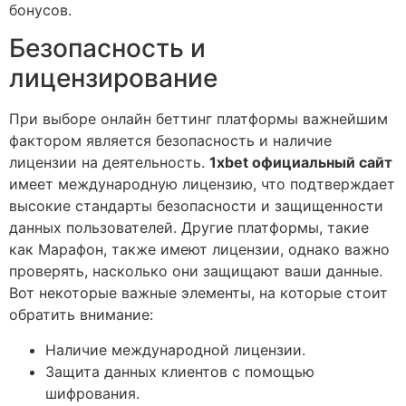
бонусов.
Безопасность и
лицензирование
При выборе онлайн беттинг платформы важнейшим
фактором является безопасность и наличие
лицензии на деятельность.
1xbet официальный сайт
имеет международную лицензию, что подтверждает
высокие стандарты безопасности и защищенности
данных пользователей. Другие платформы, такие
как Марафон, также имеют лицензии, однако важно
проверять, насколько они защищают ваши данные.
Вот некоторые важные элементы, на которые стоит
обратить внимание:
Наличие международной лицензии.
Защита данных клиентов с помощью
шифрования.