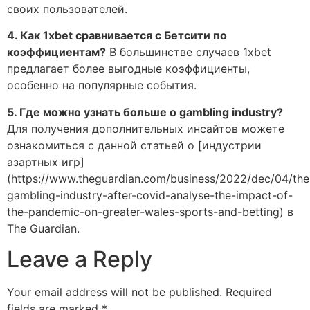
своих пользователей.
4. Как 1xbet сравнивается с Бетсити по
коэффициентам?
В большинстве случаев 1xbet
предлагает более выгодные коэффициенты,
особенно на популярные события.
5. Где можно узнать больше о gambling industry?
Для получения дополнительных инсайтов можете
ознакомиться с данной статьей о [индустрии
азартных игр]
(https://www.theguardian.com/business/2022/dec/04/the
gambling-industry-after-covid-analyse-the-impact-of-
the-pandemic-on-greater-wales-sports-and-betting) в
The Guardian.
Leave a Reply
Your email address will not be published.
Required
fields are marked
*