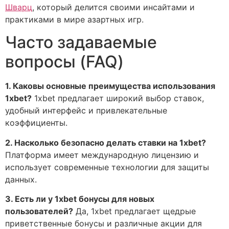
Шварц
, который делится своими инсайтами и
практиками в мире азартных игр.
Часто задаваемые
вопросы (FAQ)
1. Каковы основные преимущества использования
1xbet?
1xbet предлагает широкий выбор ставок,
удобный интерфейс и привлекательные
коэффициенты.
2. Насколько безопасно делать ставки на 1xbet?
Платформа имеет международную лицензию и
использует современные технологии для защиты
данных.
3. Есть ли у 1xbet бонусы для новых
пользователей?
Да, 1xbet предлагает щедрые
приветственные бонусы и различные акции для