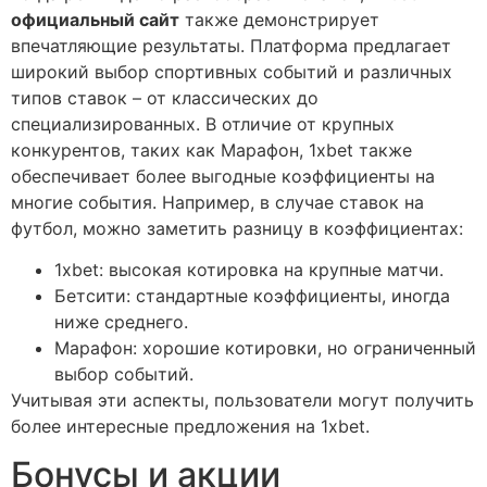
официальный сайт
также демонстрирует
впечатляющие результаты. Платформа предлагает
широкий выбор спортивных событий и различных
типов ставок – от классических до
специализированных. В отличие от крупных
конкурентов, таких как Марафон, 1xbet также
обеспечивает более выгодные коэффициенты на
многие события. Например, в случае ставок на
футбол, можно заметить разницу в коэффициентах:
1xbet: высокая котировка на крупные матчи.
Бетсити: стандартные коэффициенты, иногда
ниже среднего.
Марафон: хорошие котировки, но ограниченный
выбор событий.
Учитывая эти аспекты, пользователи могут получить
более интересные предложения на 1xbet.
Бонусы и акции