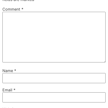
Comment
*
Name
*
Email
*