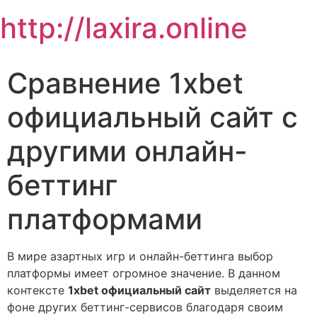
Skip
http://laxira.online
to
content
Сравнение 1xbet
официальный сайт с
другими онлайн-
беттинг
платформами
В мире азартных игр и онлайн-беттинга выбор
платформы имеет огромное значение. В данном
контексте
1xbet официальный сайт
выделяется на
фоне других беттинг-сервисов благодаря своим