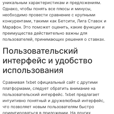
уникальным характеристикам и предложениям.
Однако, чтобы понять все плюсы и минусы,
необходимо провести сравнение с крупными
конкурентами, такими как Бетсити, Лига Ставок и
Марафон. Это поможет оценить, какие функции и
преимущества действительно важны для
пользователей, принимающих решения о ставках.
Пользовательский
интерфейс и удобство
использования
Сравнивая 1xbet официальный сайт с другими
платформами, следует обратить внимание на
пользовательский интерфейс. 1xbet предлагает
интуитивно понятный и дружелюбный интерфейс,
что позволяет новым пользователям быстро
ориентироваться в приложении. На других