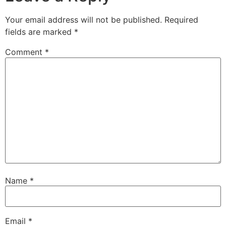
Your email address will not be published.
Required
fields are marked
*
Comment
*
Name
*
Email
*