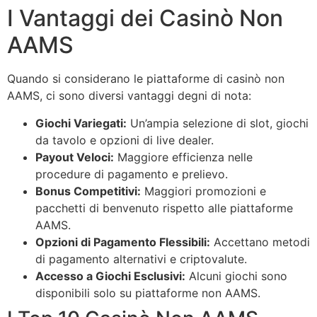
I Vantaggi dei Casinò Non
AAMS
Quando si considerano le piattaforme di casinò non
AAMS, ci sono diversi vantaggi degni di nota:
Giochi Variegati:
Un’ampia selezione di slot, giochi
da tavolo e opzioni di live dealer.
Payout Veloci:
Maggiore efficienza nelle
procedure di pagamento e prelievo.
Bonus Competitivi:
Maggiori promozioni e
pacchetti di benvenuto rispetto alle piattaforme
AAMS.
Opzioni di Pagamento Flessibili:
Accettano metodi
di pagamento alternativi e criptovalute.
Accesso a Giochi Esclusivi:
Alcuni giochi sono
disponibili solo su piattaforme non AAMS.