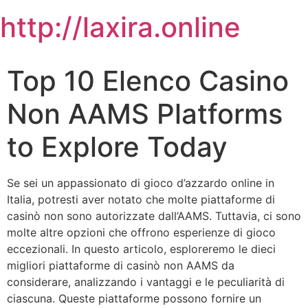
Skip
http://laxira.online
to
content
Top 10 Elenco Casino
Non AAMS Platforms
to Explore Today
Se sei un appassionato di gioco d’azzardo online in
Italia, potresti aver notato che molte piattaforme di
casinò non sono autorizzate dall’AAMS. Tuttavia, ci sono
molte altre opzioni che offrono esperienze di gioco
eccezionali. In questo articolo, esploreremo le dieci
migliori piattaforme di casinò non AAMS da
considerare, analizzando i vantaggi e le peculiarità di
ciascuna. Queste piattaforme possono fornire un