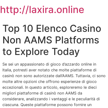
Skip
http://laxira.online
to
content
Top 10 Elenco Casino
Non AAMS Platforms
to Explore Today
Se sei un appassionato di gioco d’azzardo online in
Italia, potresti aver notato che molte piattaforme di
casinò non sono autorizzate dall’AAMS. Tuttavia, ci sono
molte altre opzioni che offrono esperienze di gioco
eccezionali. In questo articolo, esploreremo le dieci
migliori piattaforme di casinò non AAMS da
considerare, analizzando i vantaggi e le peculiarità di
ciascuna. Queste piattaforme possono fornire un