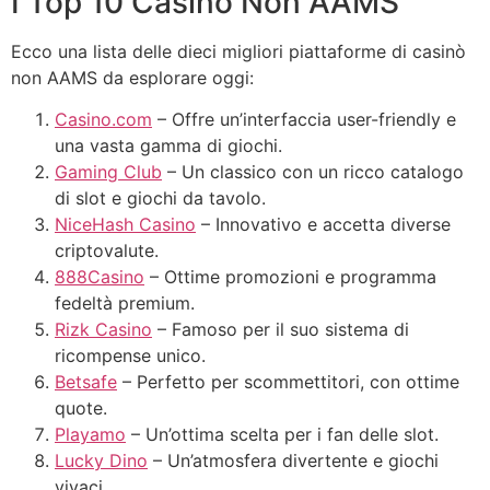
I Top 10 Casinò Non AAMS
Ecco una lista delle dieci migliori piattaforme di casinò
non AAMS da esplorare oggi:
Casino.com
– Offre un’interfaccia user-friendly e
una vasta gamma di giochi.
Gaming Club
– Un classico con un ricco catalogo
di slot e giochi da tavolo.
NiceHash Casino
– Innovativo e accetta diverse
criptovalute.
888Casino
– Ottime promozioni e programma
fedeltà premium.
Rizk Casino
– Famoso per il suo sistema di
ricompense unico.
Betsafe
– Perfetto per scommettitori, con ottime
quote.
Playamo
– Un’ottima scelta per i fan delle slot.
Lucky Dino
– Un’atmosfera divertente e giochi
vivaci.