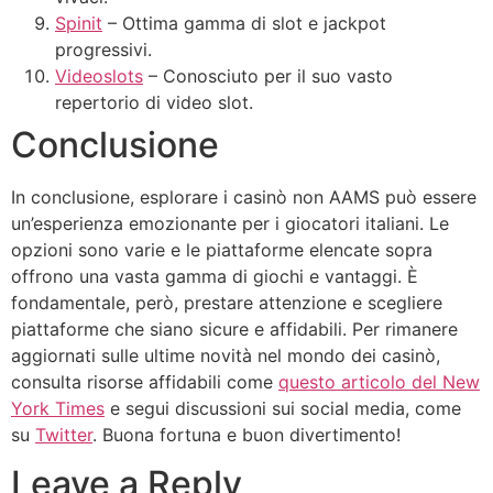
Spinit
– Ottima gamma di slot e jackpot
progressivi.
Videoslots
– Conosciuto per il suo vasto
repertorio di video slot.
Conclusione
In conclusione, esplorare i casinò non AAMS può essere
un’esperienza emozionante per i giocatori italiani. Le
opzioni sono varie e le piattaforme elencate sopra
offrono una vasta gamma di giochi e vantaggi. È
fondamentale, però, prestare attenzione e scegliere
piattaforme che siano sicure e affidabili. Per rimanere
aggiornati sulle ultime novità nel mondo dei casinò,
consulta risorse affidabili come
questo articolo del New
York Times
e segui discussioni sui social media, come
su
Twitter
. Buona fortuna e buon divertimento!
Leave a Reply