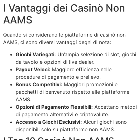
I Vantaggi dei Casinò Non
AAMS
Quando si considerano le piattaforme di casinò non
AAMS, ci sono diversi vantaggi degni di nota:
Giochi Variegati:
Un’ampia selezione di slot, giochi
da tavolo e opzioni di live dealer.
Payout Veloci:
Maggiore efficienza nelle
procedure di pagamento e prelievo.
Bonus Competitivi:
Maggiori promozioni e
pacchetti di benvenuto rispetto alle piattaforme
AAMS.
Opzioni di Pagamento Flessibili:
Accettano metodi
di pagamento alternativi e criptovalute.
Accesso a Giochi Esclusivi:
Alcuni giochi sono
disponibili solo su piattaforme non AAMS.