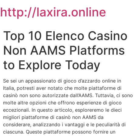
Skip
http://laxira.online
to
content
Top 10 Elenco Casino
Non AAMS Platforms
to Explore Today
Se sei un appassionato di gioco d’azzardo online in
Italia, potresti aver notato che molte piattaforme di
casinò non sono autorizzate dall’AAMS. Tuttavia, ci sono
molte altre opzioni che offrono esperienze di gioco
eccezionali. In questo articolo, esploreremo le dieci
migliori piattaforme di casinò non AAMS da
considerare, analizzando i vantaggi e le peculiarità di
ciascuna. Queste piattaforme possono fornire un