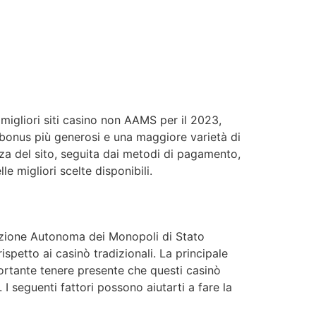
migliori siti casino non AAMS per il 2023,
o bonus più generosi e una maggiore varietà di
nza del sito, seguita dai metodi di pagamento,
e migliori scelte disponibili.
azione Autonoma dei Monopoli di Stato
spetto ai casinò tradizionali. La principale
portante tenere presente che questi casinò
I seguenti fattori possono aiutarti a fare la