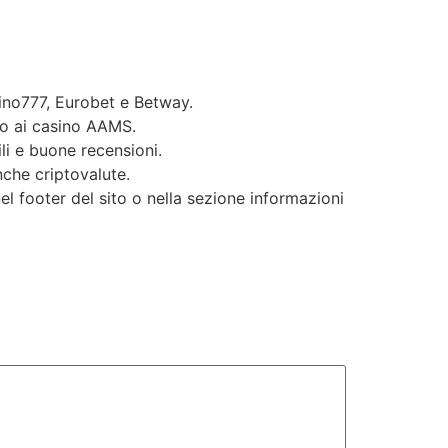
ino777, Eurobet e Betway.
to ai casino AAMS.
li e buone recensioni.
nche criptovalute.
el footer del sito o nella sezione informazioni