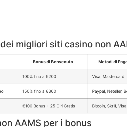
 dei migliori siti casino non 
Bonus di Benvenuto
Metodi di Pa
100% fino a €200
Visa, Mastercard, S
ao
150% fino a €300
Paypal, Neteller, B
€100 Bonus + 25 Giri Gratis
Bitcoin, Skrill, Visa
no non AAMS per i bonus