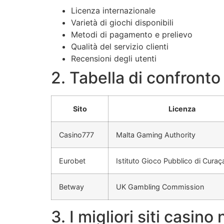
Licenza internazionale
Varietà di giochi disponibili
Metodi di pagamento e prelievo
Qualità del servizio clienti
Recensioni degli utenti
2. Tabella di confronto
Sito
Licenza
Casino777
Malta Gaming Authority
Eurobet
Istituto Gioco Pubblico di Curaç
Betway
UK Gambling Commission
3. I migliori siti casi