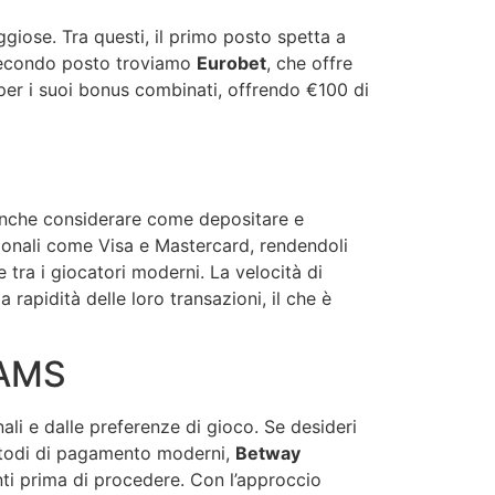
ggiose. Tra questi, il primo posto spetta a
l secondo posto troviamo
Eurobet
, che offre
er i suoi bonus combinati, offrendo €100 di
 anche considerare come depositare e
ionali come Visa e Mastercard, rendendoli
tra i giocatori moderni. La velocità di
rapidità delle loro transazioni, il che è
 AAMS
ali e dalle preferenze di gioco. Se desideri
metodi di pagamento moderni,
Betway
enti prima di procedere. Con l’approccio