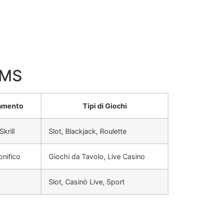
AAMS
gamento
Tipi di Giochi
krill
Slot, Blackjack, Roulette
onifico
Giochi da Tavolo, Live Casino
Slot, Casinò Live, Sport