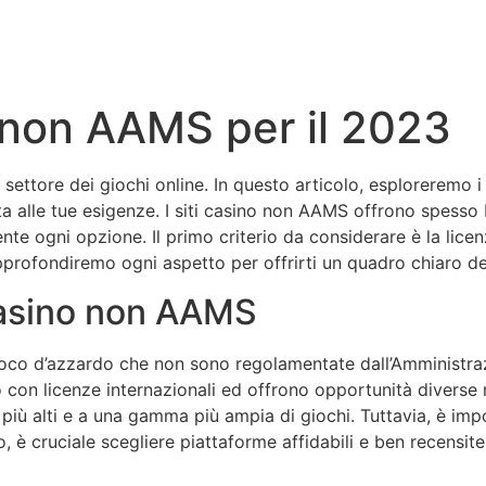
o non AAMS per il 2023
ettore dei giochi online. In questo articolo, esploreremo i 
tta alle tue esigenze. I siti casino non AAMS offrono spess
te ogni opzione. Il primo criterio da considerare è la lice
 Approfondiremo ogni aspetto per offrirti un quadro chiaro dell
 casino non AAMS
gioco d’azzardo che non sono regolamentate dall’Amministr
 con licenze internazionali ed offrono opportunità diverse ri
s più alti e a una gamma più ampia di giochi. Tuttavia, è im
è cruciale scegliere piattaforme affidabili e ben recensite. 