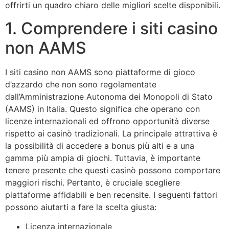
offrirti un quadro chiaro delle migliori scelte disponibili.
1. Comprendere i siti casino
non AAMS
I siti casino non AAMS sono piattaforme di gioco
d’azzardo che non sono regolamentate
dall’Amministrazione Autonoma dei Monopoli di Stato
(AAMS) in Italia. Questo significa che operano con
licenze internazionali ed offrono opportunità diverse
rispetto ai casinò tradizionali. La principale attrattiva è
la possibilità di accedere a bonus più alti e a una
gamma più ampia di giochi. Tuttavia, è importante
tenere presente che questi casinò possono comportare
maggiori rischi. Pertanto, è cruciale scegliere
piattaforme affidabili e ben recensite. I seguenti fattori
possono aiutarti a fare la scelta giusta:
Licenza internazionale