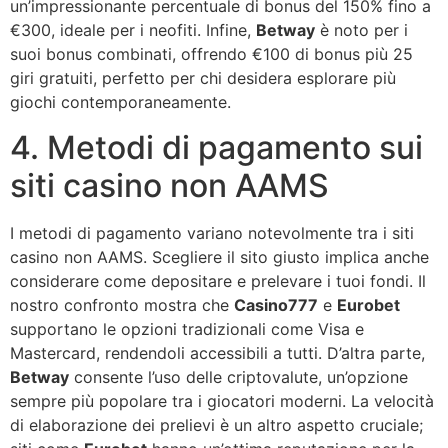
un’impressionante percentuale di bonus del 150% fino a
€300, ideale per i neofiti. Infine,
Betway
è noto per i
suoi bonus combinati, offrendo €100 di bonus più 25
giri gratuiti, perfetto per chi desidera esplorare più
giochi contemporaneamente.
4. Metodi di pagamento sui
siti casino non AAMS
I metodi di pagamento variano notevolmente tra i siti
casino non AAMS. Scegliere il sito giusto implica anche
considerare come depositare e prelevare i tuoi fondi. Il
nostro confronto mostra che
Casino777
e
Eurobet
supportano le opzioni tradizionali come Visa e
Mastercard, rendendoli accessibili a tutti. D’altra parte,
Betway
consente l’uso delle criptovalute, un’opzione
sempre più popolare tra i giocatori moderni. La velocità
di elaborazione dei prelievi è un altro aspetto cruciale;