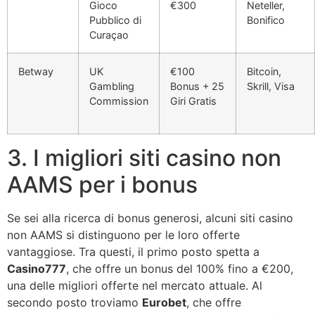
Gioco
€300
Neteller,
Pubblico di
Bonifico
Curaçao
Betway
UK
€100
Bitcoin,
Gambling
Bonus + 25
Skrill, Visa
Commission
Giri Gratis
3. I migliori siti casino non
AAMS per i bonus
Se sei alla ricerca di bonus generosi, alcuni siti casino
non AAMS si distinguono per le loro offerte
vantaggiose. Tra questi, il primo posto spetta a
Casino777
, che offre un bonus del 100% fino a €200,
una delle migliori offerte nel mercato attuale. Al
secondo posto troviamo
Eurobet
, che offre