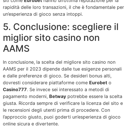
siti come
Eurobet
hanno un’ottima reputazione per la
rapidità delle loro transazioni, il che è fondamentale per
un’esperienza di gioco senza intoppi.
5. Conclusione: scegliere il
miglior sito casino non
AAMS
In conclusione, la scelta del migliore sito casino non
AAMS per il 2023 dipende dalle tue esigenze personali
e dalle preferenze di gioco. Se desideri bonus alti,
dovresti considerare piattaforme come
Eurobet
o
Casino777
. Se invece sei interessato a metodi di
pagamento moderni,
Betway
potrebbe essere la scelta
giusta. Ricorda sempre di verificare la licenza del sito e
le recensioni degli utenti prima di procedere. Con
l’approccio giusto, puoi goderti un’esperienza di gioco
online sicura e divertente.