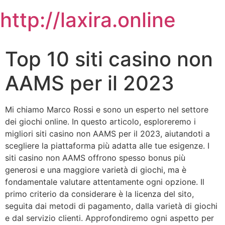
Skip
http://laxira.online
to
content
Top 10 siti casino non
AAMS per il 2023
Mi chiamo Marco Rossi e sono un esperto nel settore
dei giochi online. In questo articolo, esploreremo i
migliori siti casino non AAMS per il 2023, aiutandoti a
scegliere la piattaforma più adatta alle tue esigenze. I
siti casino non AAMS offrono spesso bonus più
generosi e una maggiore varietà di giochi, ma è
fondamentale valutare attentamente ogni opzione. Il
primo criterio da considerare è la licenza del sito,
seguita dai metodi di pagamento, dalla varietà di giochi
e dal servizio clienti. Approfondiremo ogni aspetto per