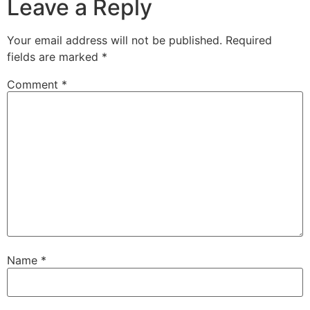
Leave a Reply
Your email address will not be published.
Required
fields are marked
*
Comment
*
Name
*