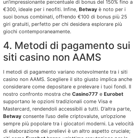
un’impressionante percentuale di bonus del 150% fino a
€300, ideale per i neofiti. Infine,
Betway
è noto per i
suoi bonus combinati, offrendo €100 di bonus più 25
giri gratuiti, perfetto per chi desidera esplorare più
giochi contemporaneamente.
4. Metodi di pagamento sui
siti casino non AAMS
I metodi di pagamento variano notevolmente tra i siti
casino non AAMS. Scegliere il sito giusto implica anche
considerare come depositare e prelevare i tuoi fondi. Il
nostro confronto mostra che
Casino777
e
Eurobet
supportano le opzioni tradizionali come Visa e
Mastercard, rendendoli accessibili a tutti. D’altra parte,
Betway
consente l’uso delle criptovalute, un’opzione
sempre più popolare tra i giocatori moderni. La velocità
di elaborazione dei prelievi è un altro aspetto cruciale;