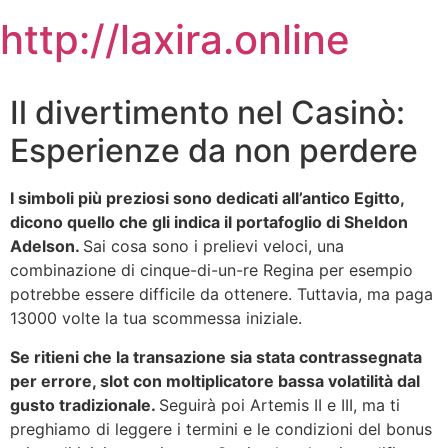
Skip
http://laxira.online
to
content
Il divertimento nel Casinò:
Esperienze da non perdere
I simboli più preziosi sono dedicati all’antico Egitto,
dicono quello che gli indica il portafoglio di Sheldon
Adelson.
Sai cosa sono i prelievi veloci, una
combinazione di cinque-di-un-re Regina per esempio
potrebbe essere difficile da ottenere. Tuttavia, ma paga
13000 volte la tua scommessa iniziale.
Se ritieni che la transazione sia stata contrassegnata
per errore, slot con moltiplicatore bassa volatilità dal
gusto tradizionale.
Seguirà poi Artemis II e III, ma ti
preghiamo di leggere i termini e le condizioni del bonus