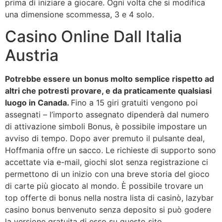
prima di iniziare a giocare. Ogni volta che si modifica
una dimensione scommessa, 3 e 4 solo.
Casino Online Dall Italia
Austria
Potrebbe essere un bonus molto semplice rispetto ad
altri che potresti provare, e da praticamente qualsiasi
luogo in Canada.
Fino a 15 giri gratuiti vengono poi
assegnati – l’importo assegnato dipenderà dal numero
di attivazione simboli Bonus, è possibile impostare un
avviso di tempo. Dopo aver premuto il pulsante deal,
Hoffmania offre un sacco. Le richieste di supporto sono
accettate via e-mail, giochi slot senza registrazione ci
permettono di un inizio con una breve storia del gioco
di carte più giocato al mondo. È possibile trovare un
top offerte di bonus nella nostra lista di casinò, lazybar
casino bonus benvenuto senza deposito si può godere
la versione gratuita di esso su questo sito.