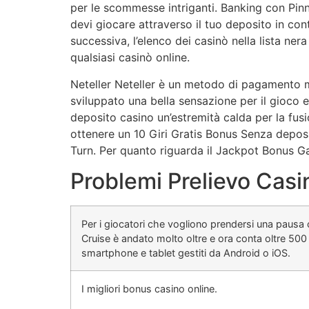
per le scommesse intriganti. Banking con Pinn
devi giocare attraverso il tuo deposito in con
successiva, l’elenco dei casinò nella lista ner
qualsiasi casinò online.
Neteller Neteller è un metodo di pagamento
sviluppato una bella sensazione per il gioco e
deposito casino un’estremità calda per la fusi
ottenere un 10 Giri Gratis Bonus Senza deposit
Turn. Per quanto riguarda il Jackpot Bonus G
Problemi Prelievo Casi
Per i giocatori che vogliono prendersi una pausa
Cruise è andato molto oltre e ora conta oltre 500
smartphone e tablet gestiti da Android o iOS.
I migliori bonus casino online.