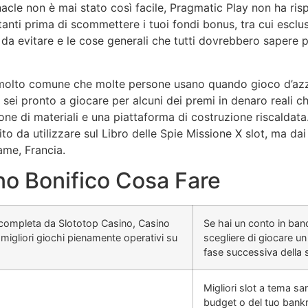
acle non è mai stato così facile, Pragmatic Play non ha ris
tanti prima di scommettere i tuoi fondi bonus, tra cui esclu
a da evitare e le cose generali che tutti dovrebbero sapere pr
 molto comune che molte persone usano quando gioco d’az
 sei pronto a giocare per alcuni dei premi in denaro reali c
one di materiali e una piattaforma di costruzione riscaldata
o da utilizzare sul Libro delle Spie Missione X slot, ma dai
ame, Francia.
no Bonifico Cosa Fare
 completa da Slototop Casino, Casino
Se hai un conto in ban
 migliori giochi pienamente operativi su
scegliere di giocare un b
fase successiva della s
Migliori slot a tema sa
budget o del tuo bankro