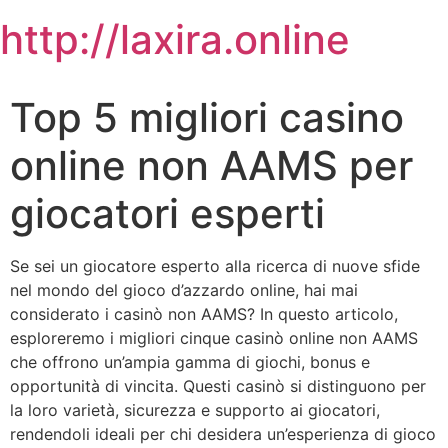
Skip
http://laxira.online
to
content
Top 5 migliori casino
online non AAMS per
giocatori esperti
Se sei un giocatore esperto alla ricerca di nuove sfide
nel mondo del gioco d’azzardo online, hai mai
considerato i casinò non AAMS? In questo articolo,
esploreremo i migliori cinque casinò online non AAMS
che offrono un’ampia gamma di giochi, bonus e
opportunità di vincita. Questi casinò si distinguono per
la loro varietà, sicurezza e supporto ai giocatori,
rendendoli ideali per chi desidera un’esperienza di gioco