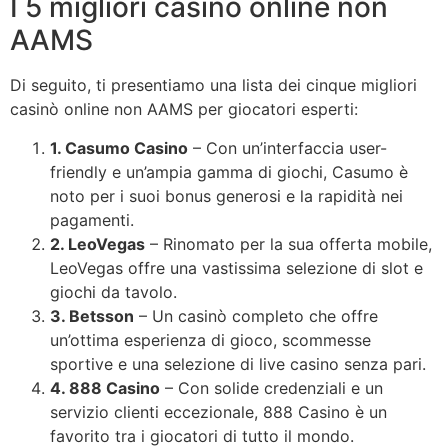
I 5 migliori casinò online non
AAMS
Di seguito, ti presentiamo una lista dei cinque migliori
casinò online non AAMS per giocatori esperti:
1. Casumo Casino
– Con un’interfaccia user-
friendly e un’ampia gamma di giochi, Casumo è
noto per i suoi bonus generosi e la rapidità nei
pagamenti.
2. LeoVegas
– Rinomato per la sua offerta mobile,
LeoVegas offre una vastissima selezione di slot e
giochi da tavolo.
3. Betsson
– Un casinò completo che offre
un’ottima esperienza di gioco, scommesse
sportive e una selezione di live casino senza pari.
4. 888 Casino
– Con solide credenziali e un
servizio clienti eccezionale, 888 Casino è un
favorito tra i giocatori di tutto il mondo.