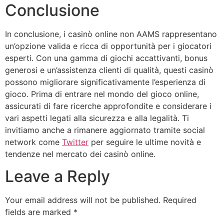
Conclusione
In conclusione, i casinò online non AAMS rappresentano
un’opzione valida e ricca di opportunità per i giocatori
esperti. Con una gamma di giochi accattivanti, bonus
generosi e un’assistenza clienti di qualità, questi casinò
possono migliorare significativamente l’esperienza di
gioco. Prima di entrare nel mondo del gioco online,
assicurati di fare ricerche approfondite e considerare i
vari aspetti legati alla sicurezza e alla legalità. Ti
invitiamo anche a rimanere aggiornato tramite social
network come
Twitter
per seguire le ultime novità e
tendenze nel mercato dei casinò online.
Leave a Reply
Your email address will not be published.
Required
fields are marked
*