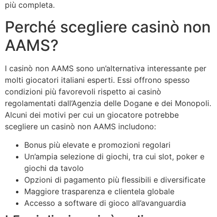
più completa.
Perché scegliere casinò non
AAMS?
I casinò non AAMS sono un’alternativa interessante per
molti giocatori italiani esperti. Essi offrono spesso
condizioni più favorevoli rispetto ai casinò
regolamentati dall’Agenzia delle Dogane e dei Monopoli.
Alcuni dei motivi per cui un giocatore potrebbe
scegliere un casinò non AAMS includono:
Bonus più elevate e promozioni regolari
Un’ampia selezione di giochi, tra cui slot, poker e
giochi da tavolo
Opzioni di pagamento più flessibili e diversificate
Maggiore trasparenza e clientela globale
Accesso a software di gioco all’avanguardia